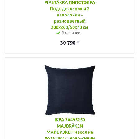
PIPSTÄKRA ПИПСТЭКРА
Пододеяльник и 2
наволочки -
разноцветный
200x200/50x70 см
В наличии
30 790
₸
IKEA 30495250
MAJBRÄKEN
МАЙБРЭКЕН Чехол на
подушку - черно-синий