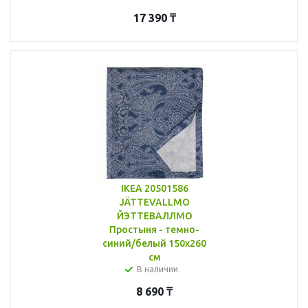
17 390
₸
IKEA 20501586
JÄTTEVALLMO
ЙЭТТЕВАЛЛМО
Простыня - темно-
синий/белый 150x260
см
В наличии
8 690
₸