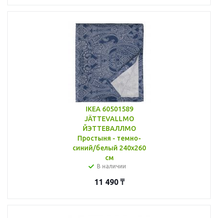
IKEA 60501589
JÄTTEVALLMO
ЙЭТТЕВАЛЛМО
Простыня - темно-
синий/белый 240x260
см
В наличии
11 490
₸