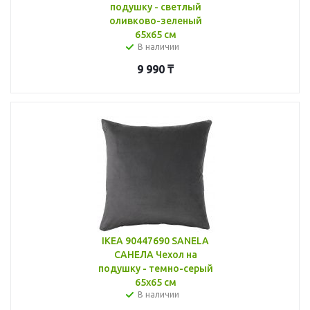
подушку - светлый
оливково-зеленый
65x65 см
В наличии
9 990
₸
IKEA 90447690 SANELA
САНЕЛА Чехол на
подушку - темно-серый
65x65 см
В наличии