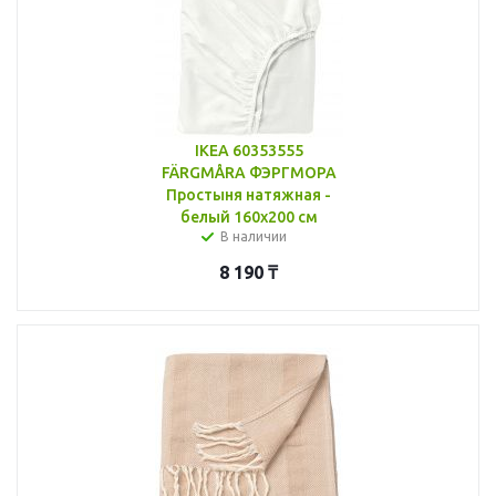
IKEA 60353555
FÄRGMÅRA ФЭРГМОРА
Простыня натяжная -
белый 160x200 см
В наличии
8 190
₸