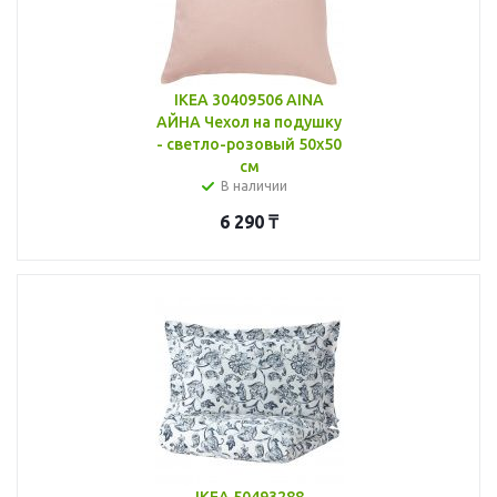
IKEA 30409506 AINA
АЙНА Чехол на подушку
- светло-розовый 50x50
см
В наличии
6 290
₸
IKEA 50493288