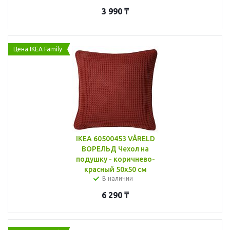
3 990
₸
Цена IKEA Family
IKEA 60500453 VÅRELD
ВОРЕЛЬД Чехол на
подушку - коричнево-
красный 50x50 см
В наличии
6 290
₸