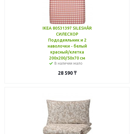
IKEA 80531397 SILESHÅR
СИЛЕСХОР
Пододеяльник и 2
наволочки - белый
красный/клетка
200x200/50x70 см
В наличии мало
28 590
₸