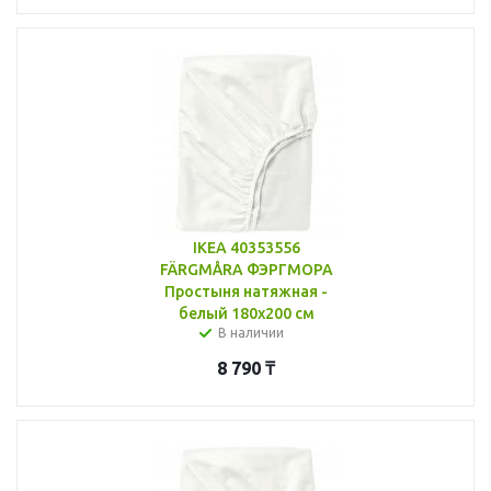
IKEA 40353556
FÄRGMÅRA ФЭРГМОРА
Простыня натяжная -
белый 180x200 см
В наличии
8 790
₸