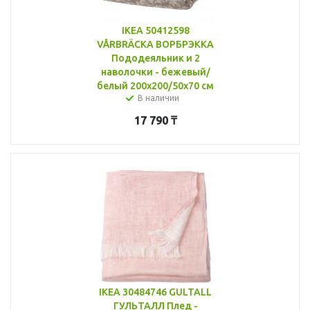
IKEA 50412598
VÅRBRÄCKA ВОРБРЭККА
Пододеяльник и 2
наволочки - бежевый/
белый 200x200/50x70 см
В наличии
17 790
₸
IKEA 30484746 GULTALL
ГУЛЬТАЛЛ Плед -