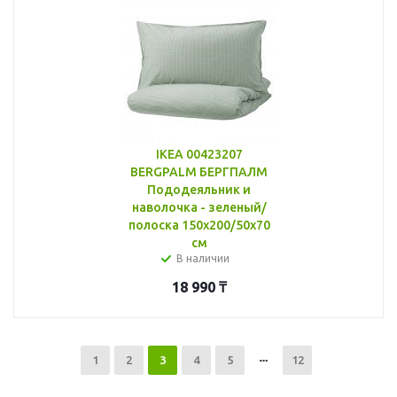
IKEA 00423207
BERGPALM БЕРГПАЛМ
Пододеяльник и
наволочка - зеленый/
полоска 150x200/50x70
см
В наличии
18 990
₸
1
2
3
4
5
12