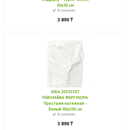
50x50 см
В наличии
3 890
₸
IKEA 20353557
FÄRGMÅRA ФЭРГМОРА
Простыня натяжная -
белый 90x200 см
В наличии
5 890
₸