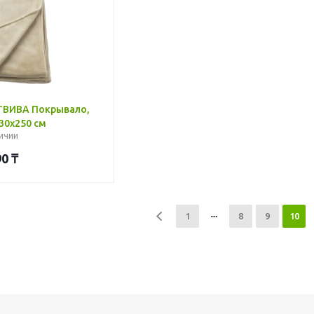
ТВИВА Покрывало,
30x250 см
ичии
90
₸
1
8
9
10