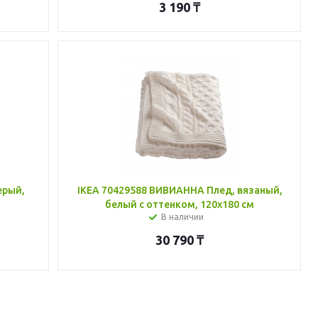
3 190
₸
ерый,
IKEA 70429588 ВИВИАННА Плед, вязаный,
белый с оттенком, 120x180 см
В наличии
30 790
₸