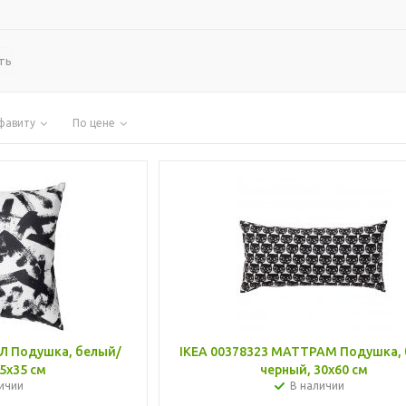
ть
фавиту
По цене
Л Подушка, белый/
IKEA 00378323 МАТТРАМ Подушка, 
5x35 см
черный, 30x60 см
ичии
В наличии