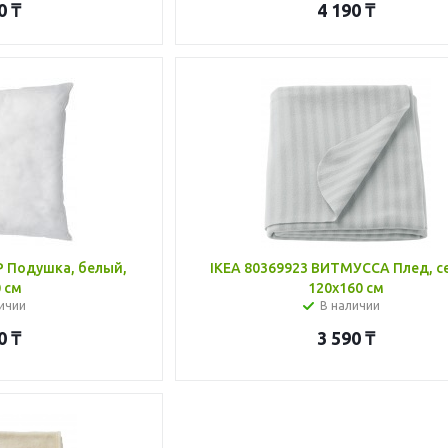
0
₸
4 190
₸
Р Подушка, белый,
IKEA 80369923 ВИТМУССА Плед, с
 см
120x160 см
ичии
В наличии
0
₸
3 590
₸