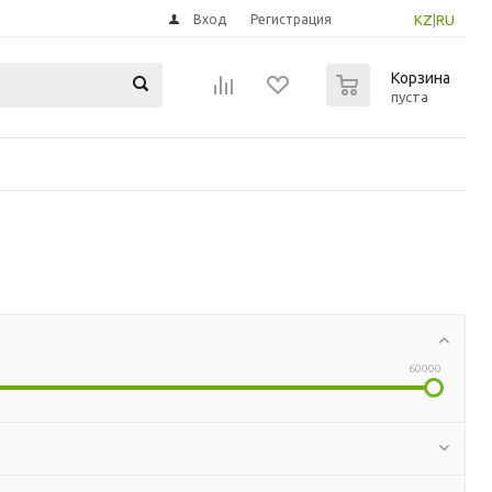
Вход
Регистрация
KZ
|
RU
0
Корзина
пуста
60000