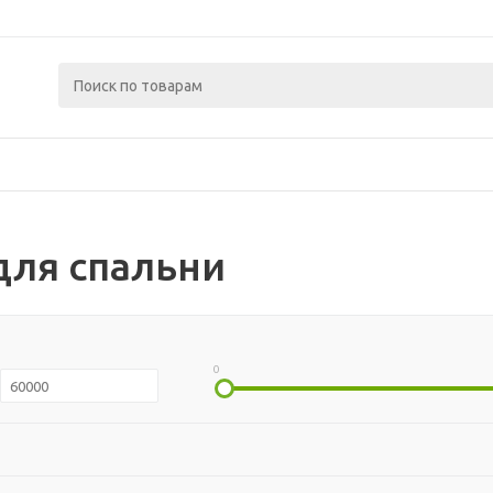
для спальни
0