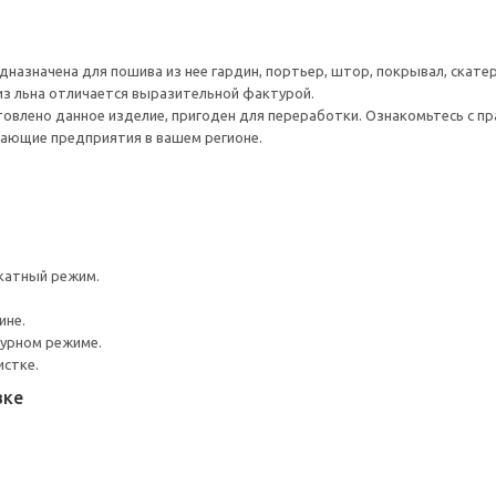
дназначена для пошива из нее гардин, портьер, штор, покрывал, скате
из льна отличается выразительной фактурой.
товлено данное изделие, пригоден для переработки. Ознакомьтесь с пр
ающие предприятия в вашем регионе.
катный режим.
ине.
турном режиме.
истке.
вке