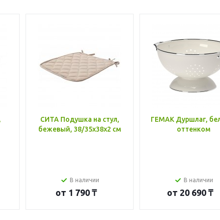
,
СИТА Подушка на стул,
ГЕМАК Дуршлаг, бе
бежевый, 38/35x38x2 см
оттенком
В наличии
В наличии
от
1 790 ₸
от
20 690 ₸