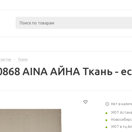
 шитье
-
Ткани
0868 AINA АЙНА Ткань - е
Нет в налич
УЮТ Астан
Новосибирс
УЮТ в тц А