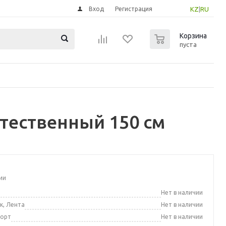
Вход
Регистрация
KZ
|
RU
0
Корзина
пуста
стественный 150 см
ии
а
Нет в наличии
к, Лента
Нет в наличии
порт
Нет в наличии