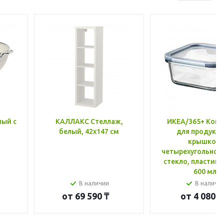
лый с
КАЛЛАКС Стеллаж,
ИКЕА/365+ Конт
белый, 42x147 см
для продукто
крышкой,
четырехугольной
стекло, пластик 
600 мл
В наличии
В наличи
от
69 590 ₸
от
4 080 ₸