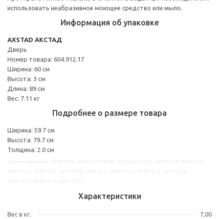
использовать неабразивное моющее средство или мыло.
Информация об упаковке
AXSTAD АКСТАД
Дверь
Номер товара: 604.912.17
Ширина: 60 см
Высота: 3 см
Длина: 89 см
Вес: 7.11 кг
Подробнее о размере товара
Ширина: 59.7 см
Высота: 79.7 см
Толщина: 2.0 см
Другие варианты: 30491209, 00491201, 80491202, 60491203, 40491204, 10491205,
90491206, 70491207, 50491208, 10491210, 90491211, 70491212, 30491214,
00491215, 80491216, 60491217
Характеристики
Вес в кг.
7,00