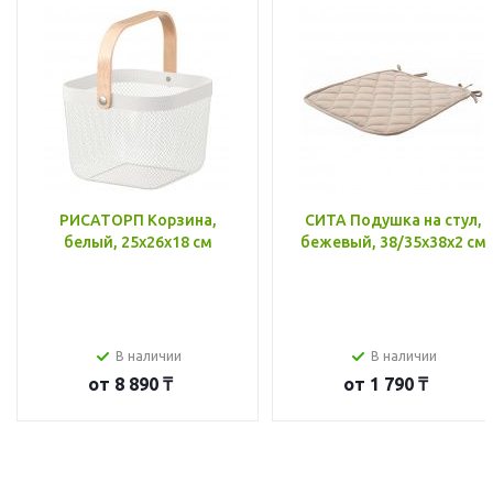
РИСАТОРП Корзина,
СИТА Подушка на стул,
белый, 25x26x18 см
бежевый, 38/35x38x2 см
В наличии
В наличии
от
8 890 ₸
от
1 790 ₸