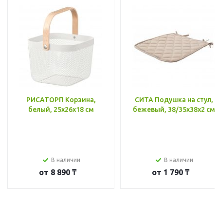
РИСАТОРП Корзина,
СИТА Подушка на стул,
белый, 25x26x18 см
бежевый, 38/35x38x2 см
В наличии
В наличии
от
8 890 ₸
от
1 790 ₸