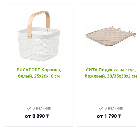
РИСАТОРП Корзина,
СИТА Подушка на стул,
белый, 25x26x18 см
бежевый, 38/35x38x2 см
В наличии
В наличии
от
8 890 ₸
от
1 790 ₸