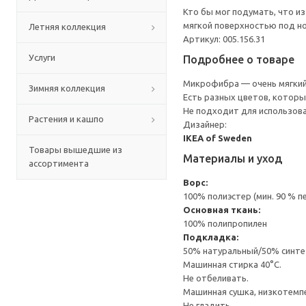
Кто бы мог подумать, что и
мягкой поверхностью под но
Летняя коллекция
Артикул: 005.156.31
Услуги
Подробнее о товаре
Микрофибра — очень мягкий 
Зимняя коллекция
Есть разных цветов, которы
Не подходит для использова
Растения и кашпо
Дизайнер:
IKEA of Sweden
Товары вышедшие из
Материалы и уход
ассортимента
Ворс:
100% полиэстер (мин. 90 % 
Основная ткань:
100% полипропилен
Подкладка:
50% натуральный/50% синте
Машинная стирка 40°С.
Не отбеливать.
Машинная сушка, низкотемп
Не гладить.