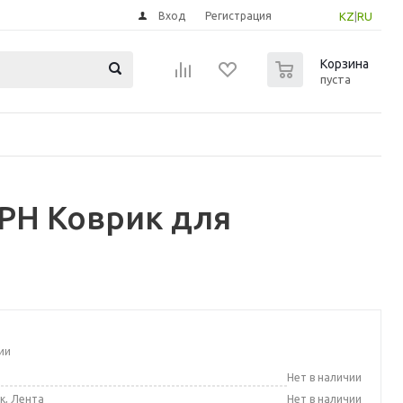
Вход
Регистрация
KZ
|
RU
0
Корзина
пуста
РН Коврик для
ии
а
Нет в наличии
к, Лента
Нет в наличии