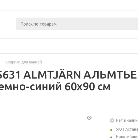
-
Коврики для ванной
15631 ALMTJÄRN АЛЬМТЬЕ
темно-синий 60x90 см
Нет в налич
УЮТ Астан
Новосибирс