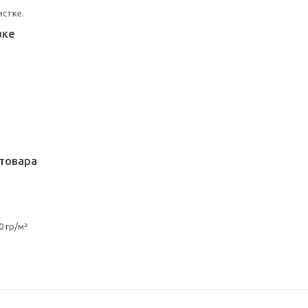
истке.
вке
товара
 гр/м²