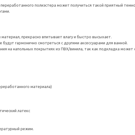
з переработанного полиэстера может получиться такой приятный темно
гами.
материал, прекрасно впитывает влагу и быстро высыхает.
е будут гармонично смотреться с другими аксессуарами для ванной.
ния на напольных покрытиях из ПВХ/винила, так как подкладка может о
переработанного материала)
тический латекс
ературный режим.