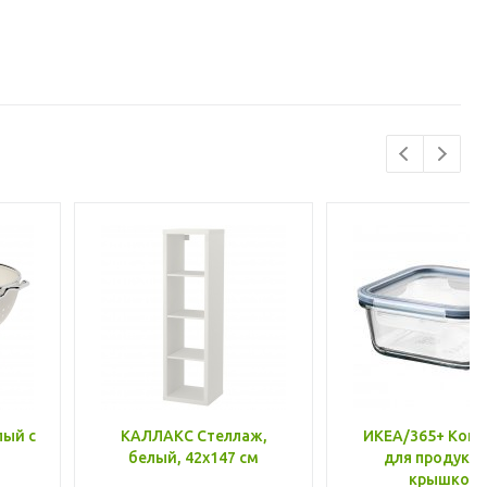
лый с
КАЛЛАКС Стеллаж,
ИКЕА/365+ Конт
белый, 42x147 см
для продукто
крышкой,