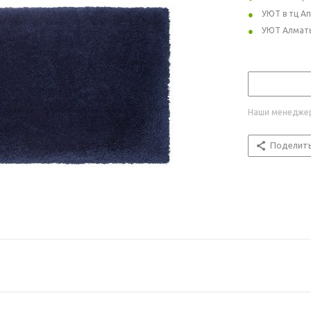
УЮТ в тц А
УЮТ Алмат
Наши менеджер
Поделит