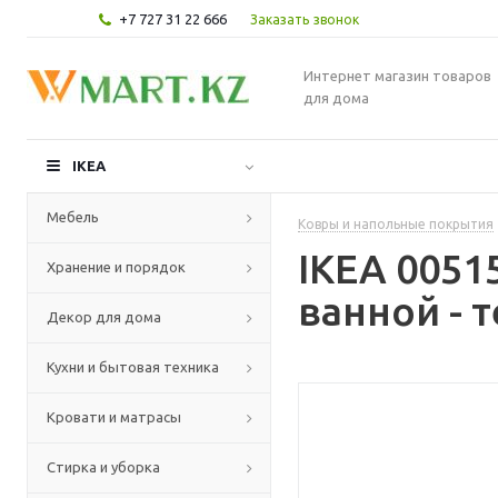
+7 727 31 22 666
Заказать звонок
Интернет магазин товаров
для дома
IKEA
Мебель
Ковры и напольные покрытия
IKEA 005
Хранение и порядок
ванной - 
Декор для дома
Кухни и бытовая техника
Кровати и матрасы
Стирка и уборка