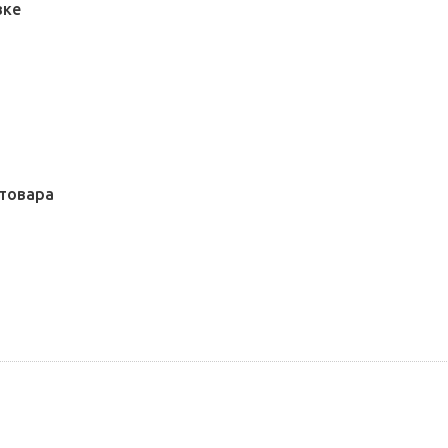
вке
товара