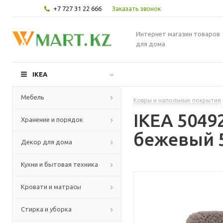
+7 727 31 22 666
Заказать звонок
Интернет магазин товаров
для дома
IKEA
Мебель
Ковры и напольные покрытия
IKEA 5049
Хранение и порядок
бежевый 5
Декор для дома
Кухни и бытовая техника
Кровати и матрасы
Стирка и уборка