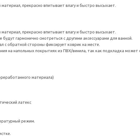
материал, прекрасно впитывает влагу и быстро высыхает.
материал, прекрасно впитывает влагу и быстро высыхает.
е будут гармонично смотреться с другими аксессуарами для ванной.
л с обратной стороны фиксирует коврик на месте.
ния на напольных покрытиях из ПВХ/винила, так как подкладка может о
переработанного материала)
тический латекс
ературный режим.
истке.