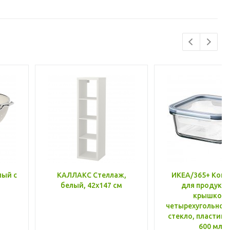
лый с
КАЛЛАКС Стеллаж,
ИКЕА/365+ Конт
белый, 42x147 см
для продукто
крышкой,
четырехугольной
стекло, пластик 
600 мл