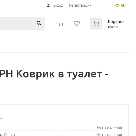
Вход
Регистрация
KZ
|
RU
0
Корзина
пуста
Н Коврик в туалет -
ии
а
Нет в наличии
к, Лента
Нет в наличии