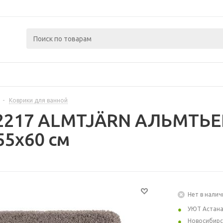
-
Коврики для ванной
2217 ALMTJÄRN АЛЬМТЬЕР
5x60 см
Нет в налич
УЮТ Астан
Новосибирс