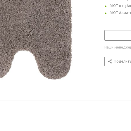
УЮТ в тц А
УЮТ Алмат
Наши менеджер
Поделит