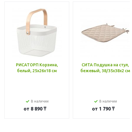
РИСАТОРП Корзина,
СИТА Подушка на стул,
белый, 25x26x18 см
бежевый, 38/35x38x2 см
В наличии
В наличии
от
8 890 ₸
от
1 790 ₸