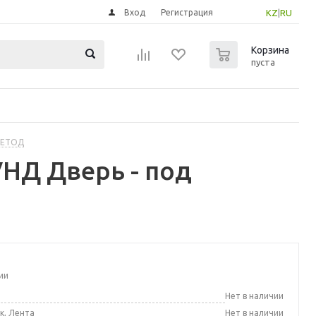
Вход
Регистрация
KZ
|
RU
0
Корзина
пуста
МЕТОД
НД Дверь - под
ии
а
Нет в наличии
к, Лента
Нет в наличии