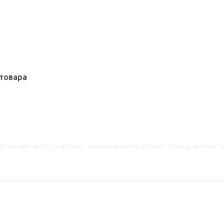
товара
42, 70354941, 90357552, 90354940, 10354939, 30354938, 50354937, 70354936, 90354935, 