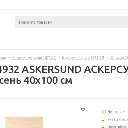
ухни
-
Модульные кухни МЕТОД
-
Все компоненты МЕТОД
-
Фасады 
4932 ASKERSUND АСКЕРСУ
сень 40x100 см
Нет в налич
УЮТ Астан
Новосибирс