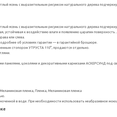
лый ясень с выразительным рисунком натурального дерева подчеркнут
лый ясень с выразительным рисунком натурального дерева подчеркнут
ая, устойчивая к воздействию влаги и появлению царапин поверхность.
рава или слева.
 Подробнее об условиях гарантии — в гарантийной брошюре.
оенным стопором УТРУСТА 110°, продаются отдельно.
тлями.
и панелями, цоколями и декоративными карнизами АСКЕРСУНД под св
 Меламиновая пленка, Пленка, Меламиновая пленка
ью.
моченной в воде. При необходимости использовать неабразивное мою
вке