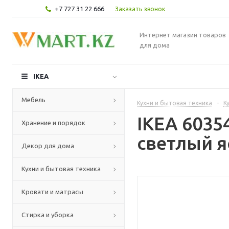
+7 727 31 22 666
Заказать звонок
Интернет магазин товаров
для дома
IKEA
Мебель
Кухни и бытовая техника
-
К
IKEA 6035
Хранение и порядок
светлый я
Декор для дома
Кухни и бытовая техника
Кровати и матрасы
Стирка и уборка