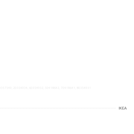
50357549, 20354934, 60354932, 50418642, 70418641, 80354931
IKEA