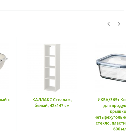
лый с
КАЛЛАКС Стеллаж,
ИКЕА/365+ Конт
белый, 42x147 см
для продукто
крышкой,
четырехугольной
стекло, пластик 
600 мл