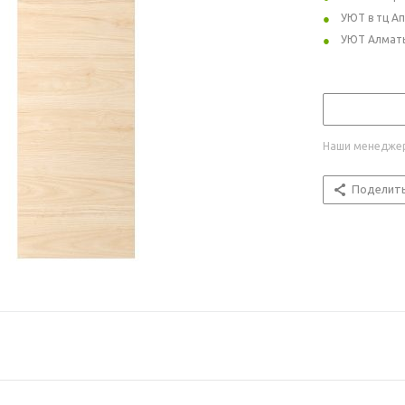
УЮТ в тц А
УЮТ Алмат
Наши менеджер
Поделит