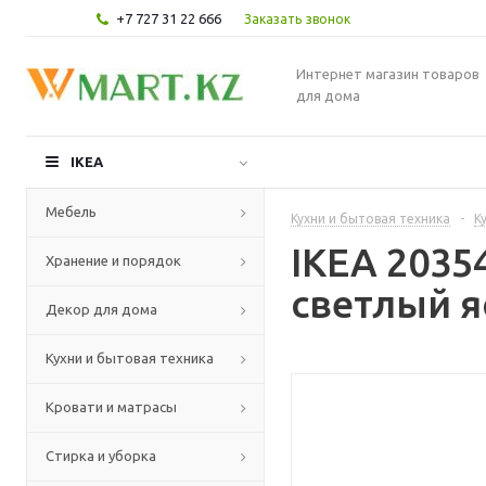
+7 727 31 22 666
Заказать звонок
Интернет магазин товаров
для дома
IKEA
Мебель
Кухни и бытовая техника
-
К
IKEA 2035
Хранение и порядок
светлый я
Декор для дома
Кухни и бытовая техника
Кровати и матрасы
Стирка и уборка