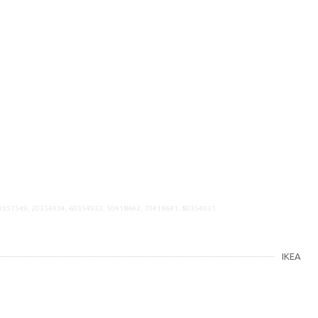
50357549, 20354934, 60354932, 50418642, 70418641, 80354931
IKEA