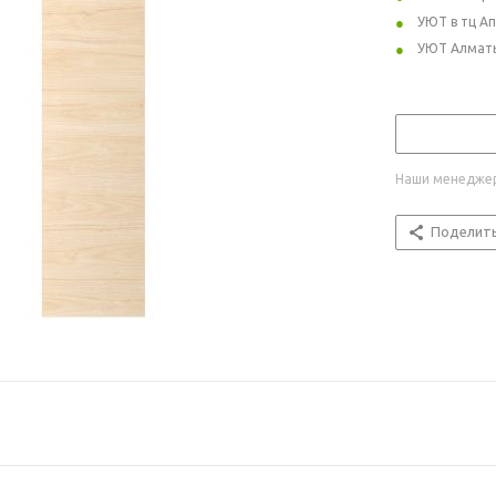
УЮТ в тц А
УЮТ Алмат
Наши менеджер
Поделит