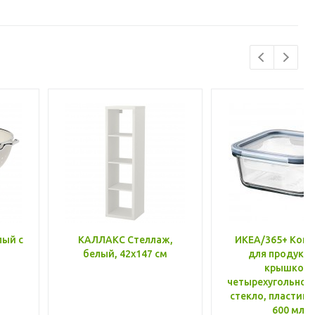
лый с
КАЛЛАКС Стеллаж,
ИКЕА/365+ Конт
белый, 42x147 см
для продукто
крышкой,
четырехугольной
стекло, пластик 
600 мл