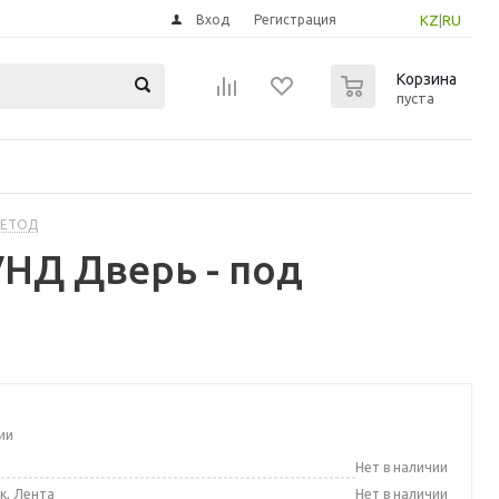
Вход
Регистрация
KZ
|
RU
0
Корзина
пуста
МЕТОД
НД Дверь - под
ии
а
Нет в наличии
к, Лента
Нет в наличии