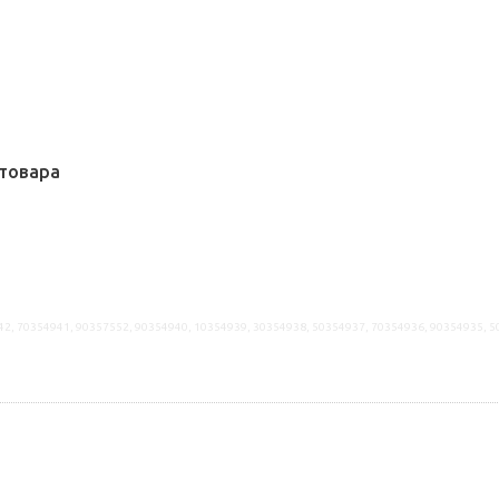
товара
42, 70354941, 90357552, 90354940, 10354939, 30354938, 50354937, 70354936, 90354935, 