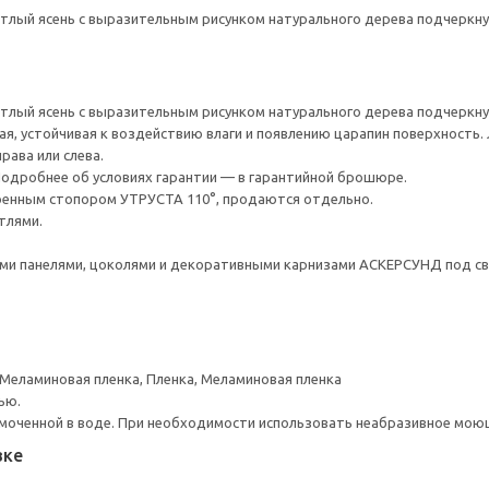
лый ясень с выразительным рисунком натурального дерева подчеркнут
лый ясень с выразительным рисунком натурального дерева подчеркнут
ая, устойчивая к воздействию влаги и появлению царапин поверхность.
рава или слева.
 Подробнее об условиях гарантии — в гарантийной брошюре.
оенным стопором УТРУСТА 110°, продаются отдельно.
тлями.
и панелями, цоколями и декоративными карнизами АСКЕРСУНД под св
 Меламиновая пленка, Пленка, Меламиновая пленка
ью.
моченной в воде. При необходимости использовать неабразивное мою
вке