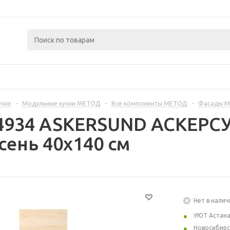
ухни
-
Модульные кухни МЕТОД
-
Все компоненты МЕТОД
-
Фасады 
4934 ASKERSUND АСКЕРСУ
сень 40x140 см
Нет в налич
УЮТ Астан
Новосибирс