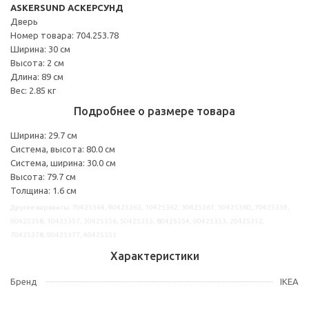
ASKERSUND АСКЕРСУНД
Дверь
Номер товара: 704.253.78
Ширина: 30 см
Высота: 2 см
Длина: 89 см
Вес: 2.85 кг
Подробнее о размере товара
Ширина: 29.7 см
Система, высота: 80.0 см
Система, ширина: 30.0 см
Высота: 79.7 см
Толщина: 1.6 см
Другие варианты: 70425364, 90425363, 10425362, 30425361, 50425360, 70425359,
90425358, 10425357, 30425356, 50425355, 80425354, 00425353, 20425352,
70425378, 90425377, 40425351
Характеристики
Бренд
IKEA