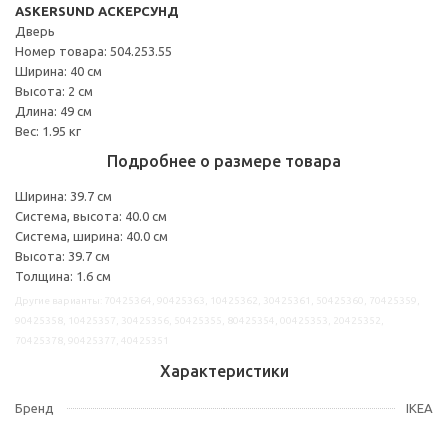
ASKERSUND АСКЕРСУНД
Дверь
Номер товара: 504.253.55
Ширина: 40 см
Высота: 2 см
Длина: 49 см
Вес: 1.95 кг
Подробнее о размере товара
Ширина: 39.7 см
Система, высота: 40.0 см
Система, ширина: 40.0 см
Высота: 39.7 см
Толщина: 1.6 см
Другие варианты: 70425364, 90425363, 10425362, 30425361, 50425360, 70425359,
90425358, 10425357, 30425356, 50425355, 80425354, 00425353, 20425352,
70425378, 90425377, 40425351
Характеристики
Бренд
IKEA