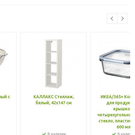
лый с
КАЛЛАКС Стеллаж,
ИКЕА/365+ Конт
белый, 42x147 см
для продукто
крышкой,
четырехугольной
стекло, пластик 
600 мл
В наличии
В наличи