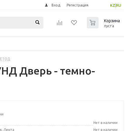
Вход
Регистрация
KZ
|
RU
0
Корзина
пуста
МЕТОД
НД Дверь - темно-
ии
а
Нет в наличии
к, Лента
Нет в наличии