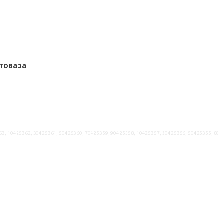
товара
63, 10425362, 30425361, 50425360, 70425359, 90425358, 10425357, 30425356, 50425355, 