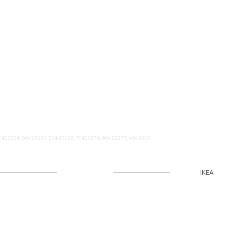
80425354, 00425353, 20425352, 70425378, 90425377, 40425351
IKEA