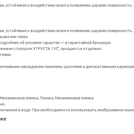
ая, устойчивая к воздействию влаги и появлению царапин поверхность.
ая, устойчивая к воздействию влаги и появлению царапин поверхность.
рава или слева.
 Подробнее об условиях гарантии — в гарантийной брошюре.
оенным стопором УТРУСТА 110°, продаются отдельно.
тлями.
ичневыми накладными панелями, цоколями и декоративными карнизам
 Меламиновая пленка, Пленка, Меламиновая пленка
ью.
моченной в воде. При необходимости использовать неабразивное мою
вке