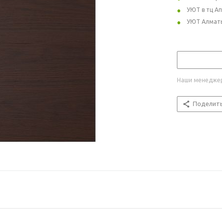
УЮТ в тц А
УЮТ Алмат
Наши менеджер
Поделит