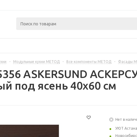
ухни
-
Модульные кухни МЕТОД
-
Все компоненты МЕТОД
-
Фасады 
5356 ASKERSUND АСКЕРСУ
й под ясень 40x60 см
Нет в налич
УЮТ Астан
Новосибирс