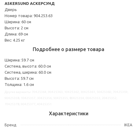
ASKERSUND АСКЕРСУНД
Дверь
Номер товара: 904.253.63
Ширина: 60 см
Высота: 2 см
Длина: 69 см
Вес: 4.25 кг
Подробнее о размере товара
Ширина: 59.7 см
Система, высота: 60.0 см
Система, ширина: 60.0 см
Высота: 59.7 см
Толщина: 1.6 см
Другие варианты: 70425364, 90425363, 10425362, 30425361, 50425360, 70425359,
90425358, 10425357, 30425356, 50425355, 80425354, 00425353, 20425352,
70425378, 90425377, 40425351
Характеристики
Бренд
IKEA