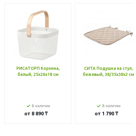
РИСАТОРП Корзина,
СИТА Подушка на стул,
белый, 25x26x18 см
бежевый, 38/35x38x2 см
В наличии
В наличии
от
8 890 ₸
от
1 790 ₸