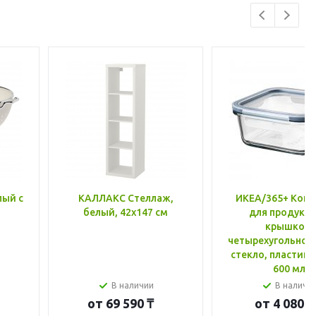
лый с
КАЛЛАКС Стеллаж,
ИКЕА/365+ Конт
белый, 42x147 см
для продукто
крышкой,
четырехугольной
стекло, пластик 
600 мл
В наличии
В наличи
от
69 590 ₸
от
4 080 ₸