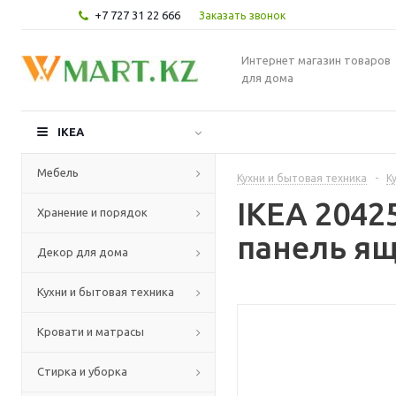
+7 727 31 22 666
Заказать звонок
Интернет магазин товаров
для дома
IKEA
Мебель
Кухни и бытовая техника
-
К
IKEA 204
Хранение и порядок
панель ящ
Декор для дома
Кухни и бытовая техника
Кровати и матрасы
Стирка и уборка