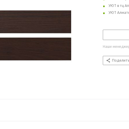
УЮТ в тц А
УЮТ Алмат
Наши менеджер
Поделит