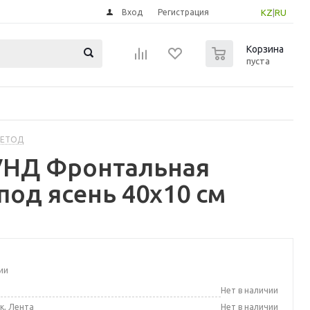
Вход
Регистрация
KZ
|
RU
0
Корзина
пуста
МЕТОД
УНД Фронтальная
под ясень 40x10 см
ии
а
Нет в наличии
к, Лента
Нет в наличии