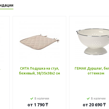
ндации
,
СИТА Подушка на стул,
ГЕМАК Дуршлаг, бе
бежевый, 38/35x38x2 см
оттенком
В наличии
В наличии
от
1 790 ₸
от
20 690 ₸