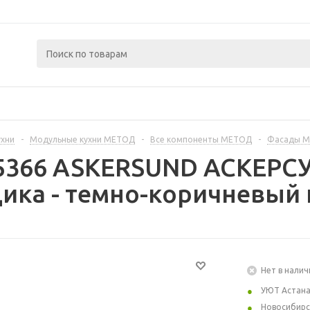
ухни
-
Модульные кухни МЕТОД
-
Все компоненты МЕТОД
-
Фасады 
25366 ASKERSUND АСКЕРС
ика - темно-коричневый 
Нет в налич
УЮТ Астан
Новосибирс