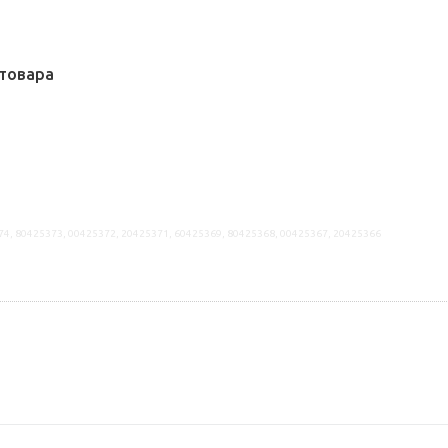
товара
74, 80425373, 00425372, 20425371, 60425369, 80425368, 00425367, 20425366