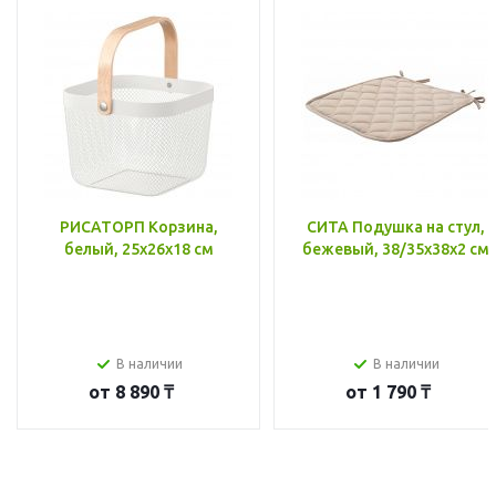
РИСАТОРП Корзина,
СИТА Подушка на стул,
белый, 25x26x18 см
бежевый, 38/35x38x2 см
В наличии
В наличии
от
8 890 ₸
от
1 790 ₸