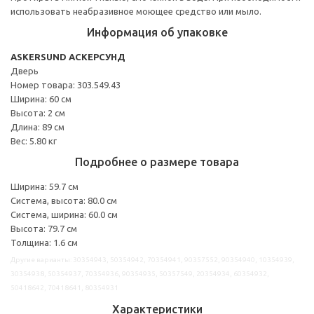
использовать неабразивное моющее средство или мыло.
Информация об упаковке
ASKERSUND АСКЕРСУНД
Дверь
Номер товара: 303.549.43
Ширина: 60 см
Высота: 2 см
Длина: 89 см
Вес: 5.80 кг
Подробнее о размере товара
Ширина: 59.7 см
Система, высота: 80.0 см
Система, ширина: 60.0 см
Высота: 79.7 см
Толщина: 1.6 см
Другие варианты: 30354943, 50354942, 70354941, 90357552, 90354940, 10354939,
30354938, 50354937, 70354936, 90354935, 50357549, 20354934, 60354932,
50418642, 70418641, 80354931
Характеристики