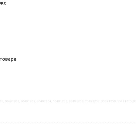
вке
товара
01, 80491202, 60491203, 40491204, 10491205, 90491206, 70491207, 50491208, 10491210, 