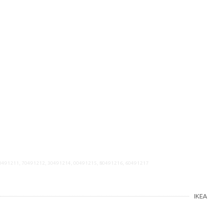
90491211, 70491212, 30491214, 00491215, 80491216, 60491217
IKEA