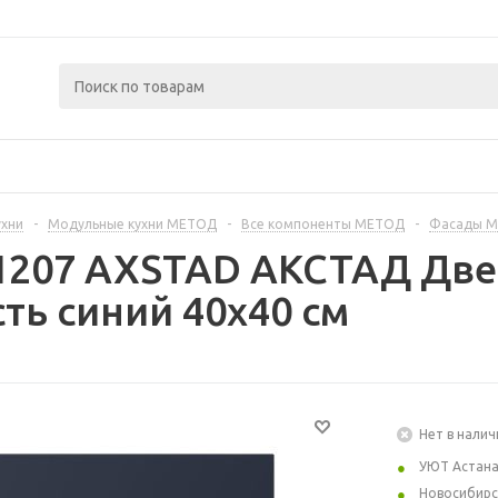
ухни
-
Модульные кухни МЕТОД
-
Все компоненты МЕТОД
-
Фасады 
1207 AXSTAD АКСТАД Двер
ть синий 40x40 см
Нет в налич
УЮТ Астан
Новосибирс