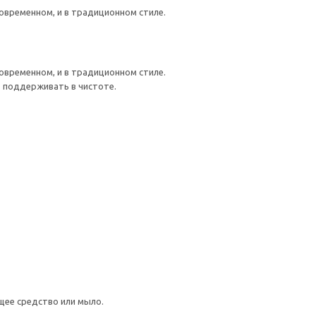
овременном, и в традиционном стиле.
овременном, и в традиционном стиле.
о поддерживать в чистоте.
щее средство или мыло.