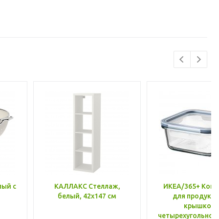
лый с
КАЛЛАКС Стеллаж,
ИКЕА/365+ Конт
белый, 42x147 см
для продукто
крышкой,
четырехугольной