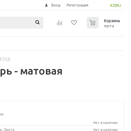
Вход
Регистрация
KZ
|
RU
0
Корзина
пуста
МЕТОД
ь - матовая
ии
а
Нет в наличии
к, Лента
Нет в наличии