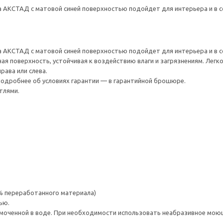
 АКСТАД с матовой синей поверхностью подойдет для интерьера и в с
 АКСТАД с матовой синей поверхностью подойдет для интерьера и в с
ая поверхность, устойчивая к воздействию влаги и загрязнениям. Легк
рава или слева.
 Подробнее об условиях гарантии — в гарантийной брошюре.
тлями.
 % переработанного материала)
ью.
моченной в воде. При необходимости использовать неабразивное мою