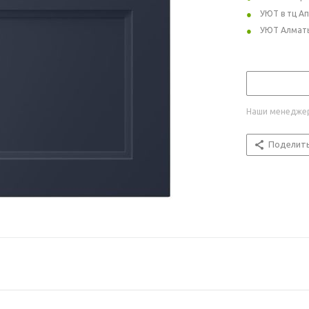
УЮТ в тц А
УЮТ Алмат
Наши менеджер
Поделит