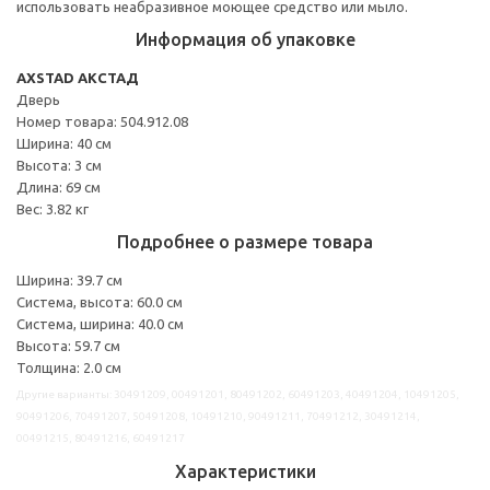
использовать неабразивное моющее средство или мыло.
Информация об упаковке
AXSTAD АКСТАД
Дверь
Номер товара: 504.912.08
Ширина: 40 см
Высота: 3 см
Длина: 69 см
Вес: 3.82 кг
Подробнее о размере товара
Ширина: 39.7 см
Система, высота: 60.0 см
Система, ширина: 40.0 см
Высота: 59.7 см
Толщина: 2.0 см
Другие варианты: 30491209, 00491201, 80491202, 60491203, 40491204, 10491205,
90491206, 70491207, 50491208, 10491210, 90491211, 70491212, 30491214,
00491215, 80491216, 60491217
Характеристики