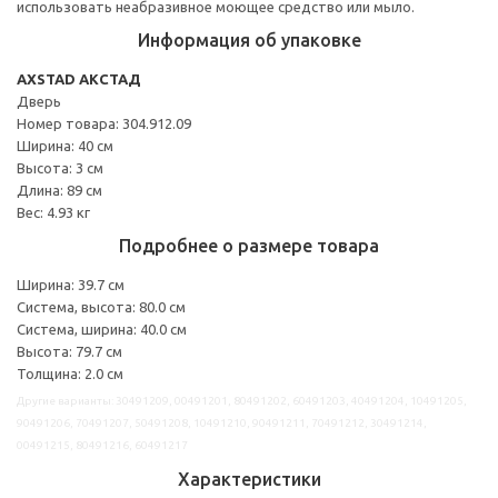
использовать неабразивное моющее средство или мыло.
Информация об упаковке
AXSTAD АКСТАД
Дверь
Номер товара: 304.912.09
Ширина: 40 см
Высота: 3 см
Длина: 89 см
Вес: 4.93 кг
Подробнее о размере товара
Ширина: 39.7 см
Система, высота: 80.0 см
Система, ширина: 40.0 см
Высота: 79.7 см
Толщина: 2.0 см
Другие варианты: 30491209, 00491201, 80491202, 60491203, 40491204, 10491205,
90491206, 70491207, 50491208, 10491210, 90491211, 70491212, 30491214,
00491215, 80491216, 60491217
Характеристики