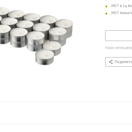
УЮТ в тц А
УЮТ Алмат
Наши менеджер
Поделит