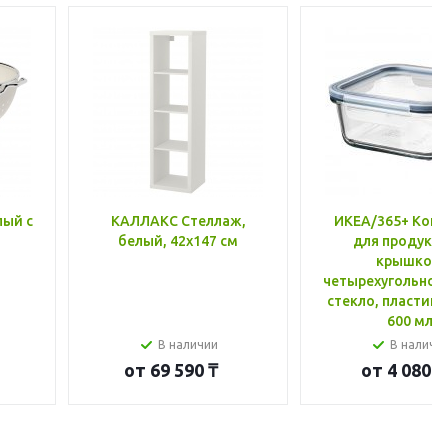
лый с
КАЛЛАКС Стеллаж,
ИКЕА/365+ Конт
белый, 42x147 см
для продукто
крышкой,
четырехугольной
стекло, пластик 
600 мл
В наличии
В наличи
от
69 590 ₸
от
4 080 ₸