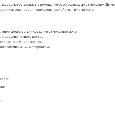
ных ароматов создает в помещении расслабляющую атмосферу. Дымны
авских лесов, подарят ощущение спокойствия и комфорта.
ьное средство для создания атмосферы уюта.
 мерцании ночного костра.
ую свечу вне поля зрения.
 воспламеняемыми материалами.
 воск
вке
ая