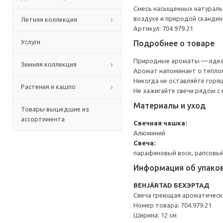
Смесь насыщенных натураль
воздухе и природой скандин
Летняя коллекция
Артикул: 704.979.21
Услуги
Подробнее о товаре
Природные ароматы — идеал
Зимняя коллекция
Аромат напоминает о теплом
Никогда не оставляйте горящ
Растения и кашпо
Не зажигайте свечи рядом с
Материалы и уход
Товары вышедшие из
ассортимента
Свечная чашка:
Алюминий
Свеча:
парафиновый воск, рапсовый
Информация об упако
BEHJÄRTAD БЕХЭРТАД
Свеча греющая ароматическ
Номер товара: 704.979.21
Ширина: 12 см