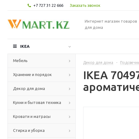
+7 727 31 22 666
Заказать звонок
Интернет магазин товаров
для дома
IKEA
Мебель
Декор для дома
-
Подсвечни
IKEA 704
Хранение и порядок
ароматиче
Декор для дома
Кухни и бытовая техника
Кровати и матрасы
Стирка и уборка