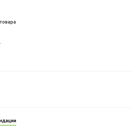
товара
т
ндации