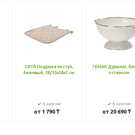
,
СИТА Подушка на стул,
ГЕМАК Дуршлаг, бе
бежевый, 38/35x38x2 см
оттенком
В наличии
В наличии
от
1 790 ₸
от
20 690 ₸