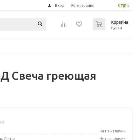
Вход
Регистрация
KZ
|
RU
0
Корзина
пуста
АД Свеча греющая
ии
а
Нет в наличии
к, Лента
Нет в наличии