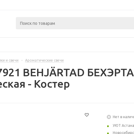
ки и свечи
-
Ароматические свечи
97921 BEHJÄRTAD БЕХЭРТ
ская - Костер
Нет в налич
УЮТ Астан
Новосибирс