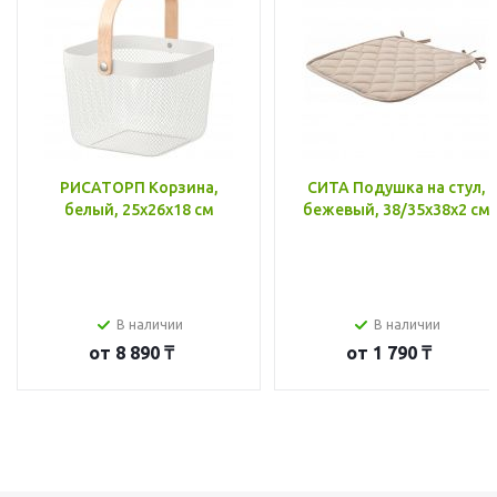
РИСАТОРП Корзина,
СИТА Подушка на стул,
белый, 25x26x18 см
бежевый, 38/35x38x2 см
В наличии
В наличии
от
8 890 ₸
от
1 790 ₸