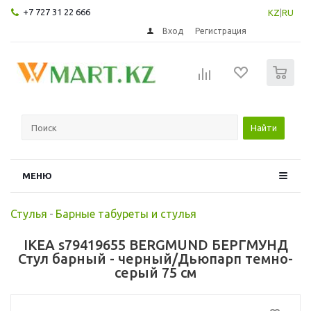
+7 727 31 22 666
KZ
|
RU
Вход
Регистрация
0
Найти
МЕНЮ
Стулья
-
Барные табуреты и стулья
IKEA s79419655 BERGMUND БЕРГМУНД
Стул барный - черный/Дьюпарп темно-
серый 75 см