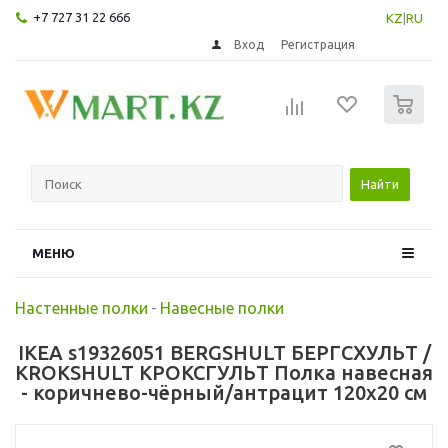
+7 727 31 22 666
KZ
|
RU
Вход
Регистрация
0
Найти
МЕНЮ
Настенные полки
-
Навесные полки
IKEA s19326051 BERGSHULT БЕРГСХУЛЬТ /
KROKSHULT КРОКСГУЛЬТ Полка навесная
- коричнево-чёрный/антрацит 120x20 см