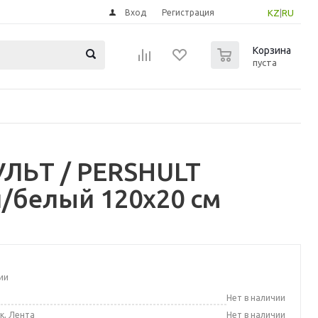
Вход
Регистрация
KZ
|
RU
0
Корзина
пуста
УЛЬТ / PERSHULT
/белый 120x20 см
ии
а
Нет в наличии
к, Лента
Нет в наличии