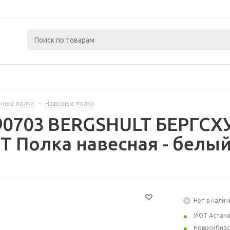
нные полки
-
Навесные полки
90703 BERGSHULT БЕРГСХ
 Полка навесная - белый
Нет в налич
УЮТ Астан
Новосибирс