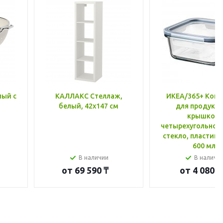
лый с
КАЛЛАКС Стеллаж,
ИКЕА/365+ Конт
белый, 42x147 см
для продукто
крышкой,
четырехугольной
стекло, пластик 
600 мл
В наличии
В наличи
от
69 590 ₸
от
4 080 ₸