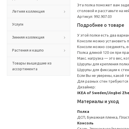
Эта полка поможет вам заде
столовой и расставьте на не
Летняя коллекция
Артикул: 992.907.03
Услуги
Подробнее о товаре
У этой полки есть два вари
Зимняя коллекция
Консоли можно установить п
Консоли можно соединять, е
Растения и кашпо
Полка длиной 120 см при прав
Макс. нагрузка — это вес, 
Товары вышедшие из
Шурупы для крепления полки
ассортимента
Шурупы для фиксации к стен
Если Вы не уверены, какой т
Для разных стен требуются 
Дизайнер:
IKEA of Sweden/Jingbei Zh
Материалы и уход
Полка
ДСП, Бумажная пленка, Плас
Консоль
Сталь, Эпоксидное/полиэст