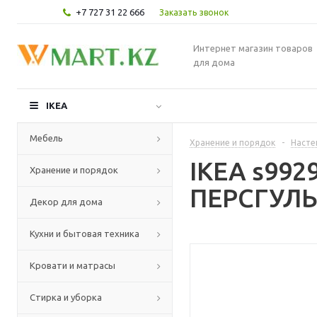
+7 727 31 22 666
Заказать звонок
Интернет магазин товаров
для дома
IKEA
Мебель
Хранение и порядок
-
Насте
IKEA s992
Хранение и порядок
ПЕРСГУЛЬТ
Декор для дома
Кухни и бытовая техника
Кровати и матрасы
Стирка и уборка