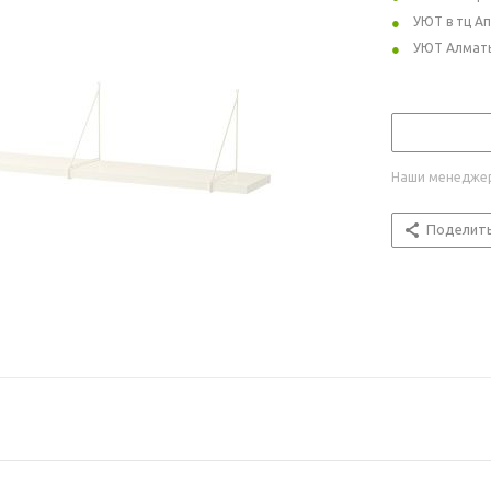
УЮТ в тц А
УЮТ Алмат
Наши менеджер
Поделит