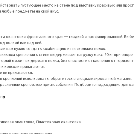
йствовать пустующее место на стене под выставку красивых или просто
й любые предметы на свой вкус.
анта окантовки фронтального края — гладкий и профилированный. Выб
од полкой или над ней.
сли вам нужно создать комбинацию из нескольких полок.
ильном креплении к стене выдерживает нагрузку макс. 20 кг при опоре на
который может выдержать полка, без опасности отклонения от горизон
 к консоли прилагаются.
е не прилагаются.
ип креплений использовать, обратитесь в специализированный магазин.
различные крепежные приспособления. Подберите подходящие для ваших
eng
тиковая окантовка, Пластиковая окантовка
ерное порошковое покрытие