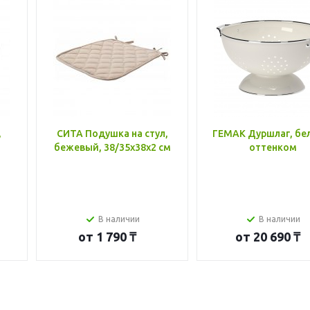
,
СИТА Подушка на стул,
ГЕМАК Дуршлаг, бе
бежевый, 38/35x38x2 см
оттенком
В наличии
В наличии
от
1 790 ₸
от
20 690 ₸