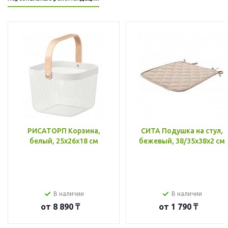
РИСАТОРП Корзина,
СИТА Подушка на стул,
белый, 25x26x18 см
бежевый, 38/35x38x2 см
В наличии
В наличии
от
8 890 ₸
от
1 790 ₸