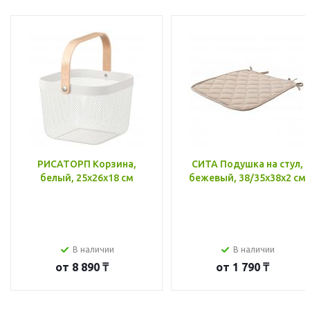
РИСАТОРП Корзина,
СИТА Подушка на стул,
белый, 25x26x18 см
бежевый, 38/35x38x2 см
В наличии
В наличии
от
8 890 ₸
от
1 790 ₸