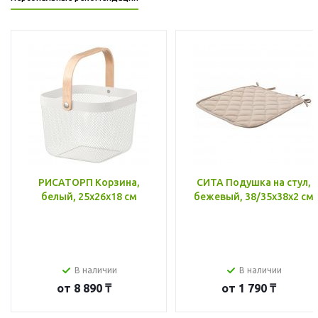
РИСАТОРП Корзина,
СИТА Подушка на стул,
белый, 25x26x18 см
бежевый, 38/35x38x2 см
В наличии
В наличии
от
8 890 ₸
от
1 790 ₸