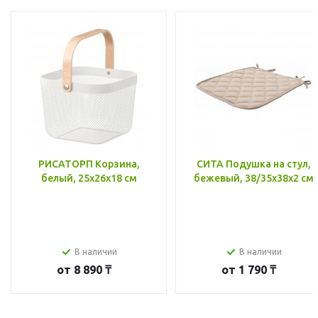
РИСАТОРП Корзина,
СИТА Подушка на стул,
белый, 25x26x18 см
бежевый, 38/35x38x2 см
В наличии
В наличии
от
8 890 ₸
от
1 790 ₸