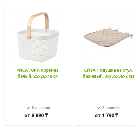
РИСАТОРП Корзина,
СИТА Подушка на стул,
белый, 25x26x18 см
бежевый, 38/35x38x2 см
В наличии
В наличии
от
8 890 ₸
от
1 790 ₸