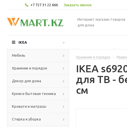
+7 727 31 22 666
Заказать звонок
Интернет магазин товаров
для дома
IKEA
Мебель
Хранение и порядок
-
Решен
IKEA s692
Хранение и порядок
для ТВ - 
Декор для дома
см
Кухни и бытовая техника
Кровати и матрасы
Стирка и уборка