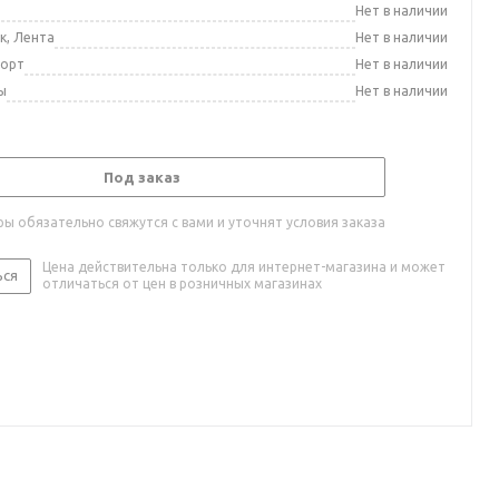
а
Нет в наличии
к, Лента
Нет в наличии
порт
Нет в наличии
ы
Нет в наличии
Под заказ
ы обязательно свяжутся с вами и уточнят условия заказа
Цена действительна только для интернет-магазина и может
ься
отличаться от цен в розничных магазинах