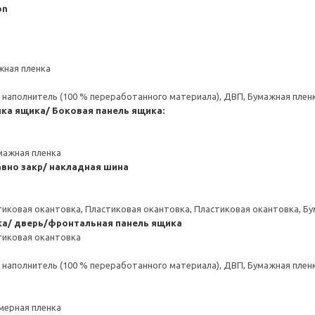
on
жная пленка
аполнитель (100 % переработанного материала), ДВП, Бумажная пленк
нка ящика/ Боковая панель ящика:
мажная пленка
вно закр/ накладная шина
тиковая окантовка, Пластиковая окантовка, Пластиковая окантовка, Б
ка/ дверь/фронтальная панель ящика
тиковая окантовка
аполнитель (100 % переработанного материала), ДВП, Бумажная пленк
мерная пленка