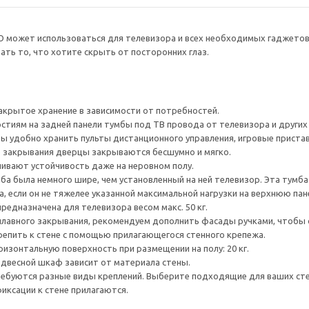
О может использоваться для телевизора и всех необходимых гаджето
ть то, что хотите скрыть от посторонних глаз.
крытое хранение в зависимости от потребностей.
тиям на задней панели тумбы под ТВ провода от телевизора и других ус
ы удобно хранить пульты дистанционного управления, игровые пристав
о закрывания дверцы закрываются бесшумно и мягко.
ивают устойчивость даже на неровном полу.
а была немного шире, чем установленный на ней телевизор. Эта тумб
, если он не тяжелее указанной максимальной нагрузки на верхнюю пан
редназначена для телевизора весом макс. 50 кг.
плавного закрывания, рекомендуем дополнить фасады ручками, чтоб
епить к стене с помощью прилагающегося стенного крепежа.
ризонтальную поверхность при размещении на полу: 20 кг.
одвесной шкаф зависит от материала стены.
ребуются разные виды креплений. Выберите подходящие для ваших стен 
ксации к стене прилагаются.