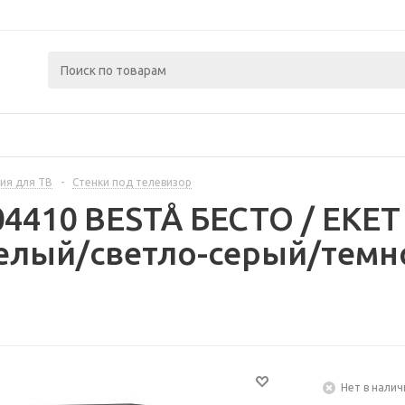
ия для ТВ
-
Стенки под телевизор
04410 BESTÅ БЕСТО / EKE
белый/светло-серый/темн
Нет в налич