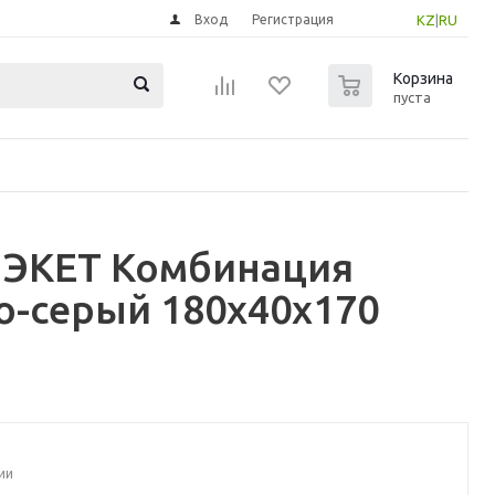
Вход
Регистрация
KZ
|
RU
0
Корзина
пуста
T ЭКЕТ Комбинация
о-серый 180x40x170
ии