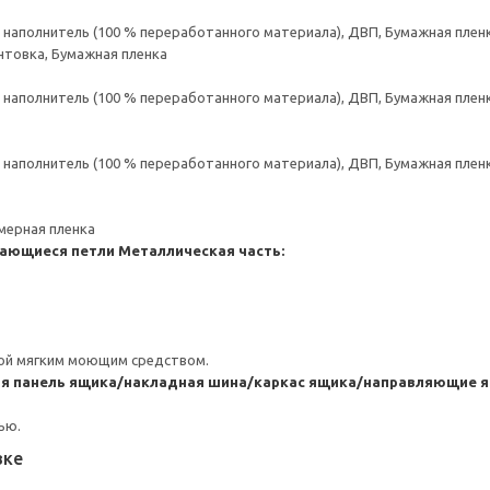
аполнитель (100 % переработанного материала), ДВП, Бумажная пленк
нтовка, Бумажная пленка
аполнитель (100 % переработанного материала), ДВП, Бумажная пленк
аполнитель (100 % переработанного материала), ДВП, Бумажная пленк
мерная пленка
ающиеся петли
Металлическая часть:
ой мягким моющим средством.
 панель ящика/накладная шина/каркас ящика/направляющие ящ
ью.
вке