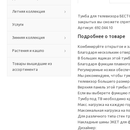
Летняя коллекция
Тумба для телевизора БЕСТ
закрытых вы сможете спрята
Услуги
Артикул: 692.044.10
Подробнее о товаре
Зимняя коллекция
Комбинируйте открытое и за
Растения и кашпо
Благодаря нескольким отверс
В больших ящиках этой тумб
Товары вышедшие из
Благодаря функции плавног
ассортимента
Регулируемые ножки обеспеч
Мы рекомендуем, чтобы тумб
телевизор большего размера
Верхняя панель этой тумбы п
Если вы выберете функцию 
Тумбу под ТВ необходимо кр
Макс. нагрузка на каждую го
Максимальная нагрузка на п
Для различного типа стен т
Накладные шины ЭКЕТ для фи
Дизайнер: