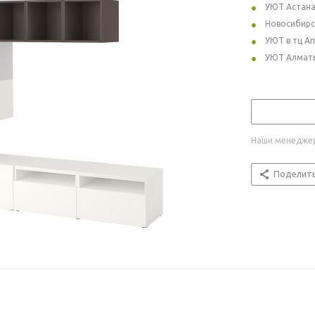
УЮТ Астан
Новосибирс
УЮТ в тц А
УЮТ Алмат
Наши менеджер
Поделит