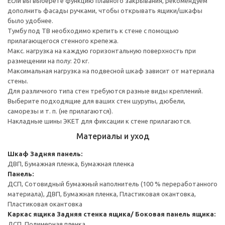
Если вы выберете функцию плавного закрывания, рекомендуем
дополнить фасады ручками, чтобы открывать ящики/шкафы
было удобнее.
Тумбу под ТВ необходимо крепить к стене с помощью
прилагающегося стенного крепежа.
Макс. нагрузка на каждую горизонтальную поверхность при
размещении на полу: 20 кг.
Максимальная нагрузка на подвесной шкаф зависит от материала
стены.
Для различного типа стен требуются разные виды креплений.
Выберите подходящие для ваших стен шурупы, дюбели,
саморезы и т. п. (не прилагаются).
Накладные шины ЭКЕТ для фиксации к стене прилагаются.
Материалы и уход
Шкаф
Задняя панель:
ДВП, Бумажная пленка, Бумажная пленка
Панель:
ДСП, Сотовидный бумажный наполнитель (100 % переработанного
материала), ДВП, Бумажная пленка, Пластиковая окантовка,
Пластиковая окантовка
Каркас ящика
Задняя стенка ящика/ Боковая панель ящика:
ДСП, Полимерная пленка