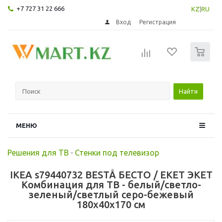
+7 727 31 22 666
KZ
|
RU
Вход
Регистрация
0
Найти
МЕНЮ
Решения для ТВ
-
Стенки под телевизор
IKEA s79440732 BESTÅ БЕСТО / EKET ЭКЕТ
Комбинация для ТВ - белый/светло-
зеленый/светлый серо-бежевый
180x40x170 см