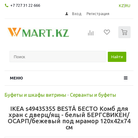
+7 727 31 22 666
KZ
|
RU
Вход
Регистрация
0
Найти
МЕНЮ
Буфеты и шкафы витрины
-
Серванты и буфеты
IKEA s49435355 BESTÅ БЕСТО Комб для
хран с дверц/ящ - белый БЕРГСВИКЕН/
ОСАРП/бежевый под мрамор 120x42x74
см