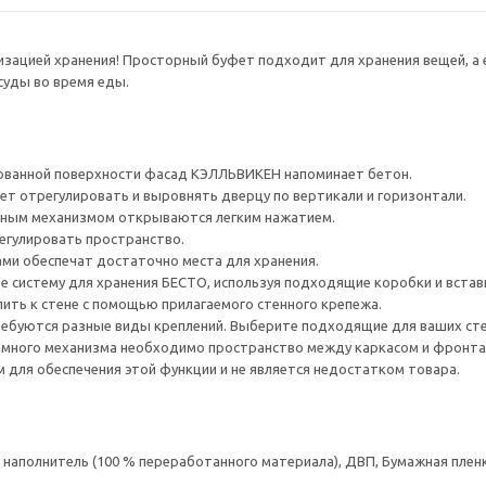
низацией хранения! Просторный буфет подходит для хранения вещей, 
суды во время еды.
рованной поверхности фасад КЭЛЛЬВИКЕН напоминает бетон.
ет отрегулировать и выровнять дверцу по вертикали и горизонтали.
ным механизмом открываются легким нажатием.
егулировать пространство.
ами обеспечат достаточно места для хранения.
е систему для хранения БЕСТО, используя подходящие коробки и встав
ить к стене с помощью прилагаемого стенного крепежа.
ребуются разные виды креплений. Выберите подходящие для ваших стен 
много механизма необходимо пространство между каркасом и фронта
для обеспечения этой функции и не является недостатком товара.
аполнитель (100 % переработанного материала), ДВП, Бумажная пленк