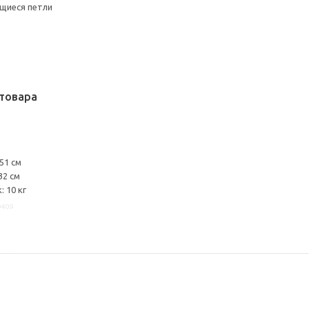
щиеся петли
товара
51 см
32 см
 10 кг
0409