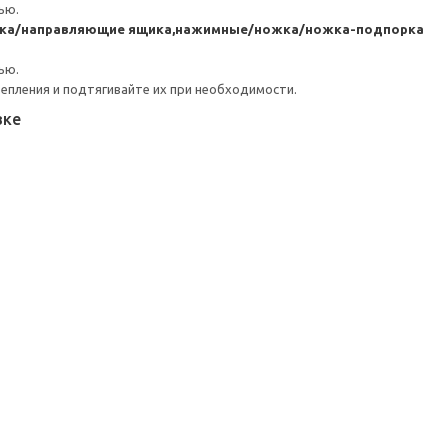
ью.
ика/направляющие ящика,нажимные/ножка/ножка-подпорка
ью.
репления и подтягивайте их при необходимости.
вке