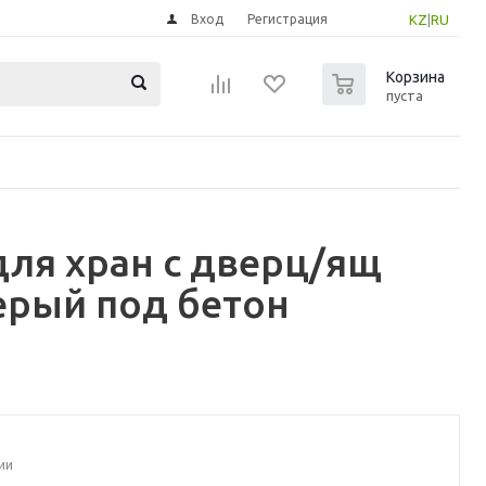
Вход
Регистрация
KZ
|
RU
0
Корзина
пуста
для хран с дверц/ящ
ерый под бетон
ии