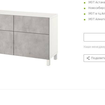
УЮТ Астан
Новосибирс
УЮТ в тц А
УЮТ Алмат
Наши менеджер
Поделит