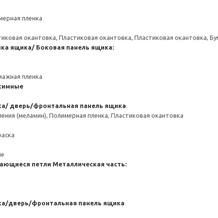
мерная пленка
тиковая окантовка, Пластиковая окантовка, Пластиковая окантовка, Б
нка ящика/ Боковая панель ящика:
мажная пленка
жимные
ка/ дверь/фронтальная панель ящика
ения (меламин), Полимерная пленка, Пластиковая окантовка
раска
ие
ающиеся петли
Металлическая часть:
ка/дверь/фронтальная панель ящика