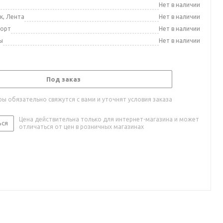
а
Нет в наличии
к, Лента
Нет в наличии
порт
Нет в наличии
ы
Нет в наличии
Под заказ
ы обязательно свяжутся с вами и уточнят условия заказа
Цена действительна только для интернет-магазина и может
ься
отличаться от цен в розничных магазинах