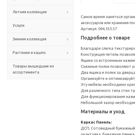
Летняя коллекция
Самое время заняться орга
аксессуаров или хранения по
Услуги
Артикул: 094.353.57
Подробнее о товаре
Зимняя коллекция
Благодаря слегка текстури
Растения и кашпо
Конструкция петель позволя
Ящики со встроенным нажим
Товары вышедшие из
Съемные полки позволяют р
ассортимента
Два ящика и полки за дверц
Организуйте и оптимизируйт
Эту мебель необходимо креп
Для различного типа стен т
Для функционирования нажи
Небольшой зазор необходим 
Материалы и уход
Каркас
Панель:
ДСП, Сотовидный бумажный н
окантовка, Бумажная пленка