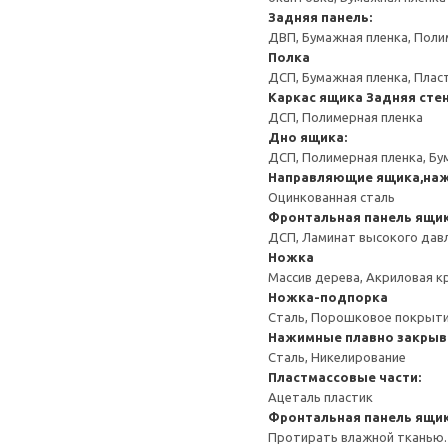
Задняя панель:
ДВП, Бумажная пленка, Поли
Полка
ДСП, Бумажная пленка, Плас
Каркас ящика
Задняя сте
ДСП, Полимерная пленка
Дно ящика:
ДСП, Полимерная пленка, Бу
Направляющие ящика,на
Оцинкованная сталь
Фронтальная панель ящи
ДСП, Ламинат высокого давл
Ножка
Массив дерева, Акриловая к
Ножка-подпорка
Сталь, Порошковое покрыт
Нажимные плавно закрыв
Сталь, Никелирование
Пластмассовые части:
Ацеталь пластик
Фронтальная панель ящи
Протирать влажной тканью.