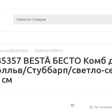
ы и шкафы витрины
-
Серванты и буфеты
35357 BESTÅ БЕСТО Комб 
элльв/Стуббарп/светло-с
 см
Нет в налич