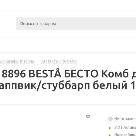
ы и шкафы витрины
-
Серванты и буфеты
18896 BESTÅ БЕСТО Комб 
аппвик/стуббарп белый 1
Нет в налич
УЮТ Астан
Новосибирс