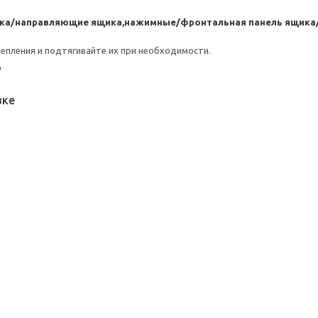
ика/направляющие ящика,нажимные/фронтальная панель ящик
репления и подтягивайте их при необходимости.
щ
вке