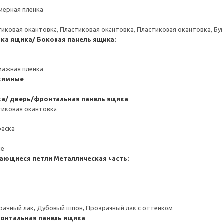
мерная пленка
тиковая окантовка, Пластиковая окантовка, Пластиковая окантовка, Б
нка ящика/ Боковая панель ящика:
мажная пленка
жимные
ка/ дверь/фронтальная панель ящика
тиковая окантовка
раска
ие
ающиеся петли
Металлическая часть:
рачный лак, Дубовый шпон, Прозрачный лак с оттенком
онтальная панель ящика