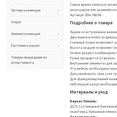
Самое время заняться орга
аксессуаров или хранения по
Летняя коллекция
Артикул: 894.188.96
Услуги
Подробнее о товаре
Ящики со встроенным нажим
Зимняя коллекция
Два ящика и полки за дверц
Съемные полки позволяют р
Растения и кашпо
Высота модуля позволяет и
Ножки делают комбинацию Б
Товары вышедшие из
Ручки продаются отдельно.
ассортимента
Внутренние элементы для о
Эту мебель необходимо креп
Для различного типа стен т
Для функционирования нажи
Небольшой зазор необходим 
Материалы и уход
Каркас
Панель:
ДСП, Сотовидный бумажный н
окантовка, Бумажная пленка
Задняя панель: