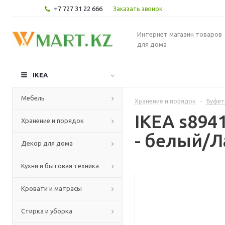
+7 727 31 22 666
Заказать звонок
Интернет магазин товаров
для дома
IKEA
Мебель
Хранение и порядок
-
Буфет
IKEA s894
Хранение и порядок
- белый/Л
Декор для дома
Кухни и бытовая техника
Кровати и матрасы
Стирка и уборка