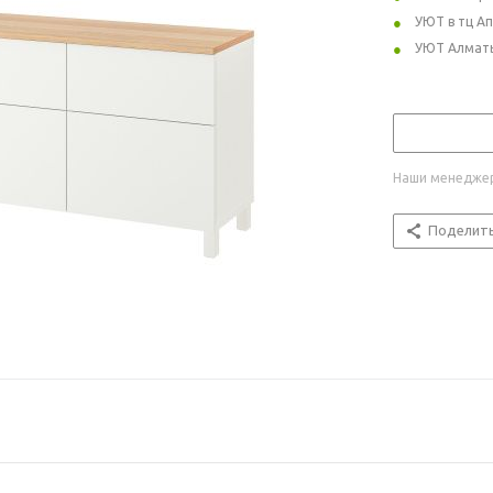
УЮТ в тц А
УЮТ Алмат
Наши менеджер
Поделит