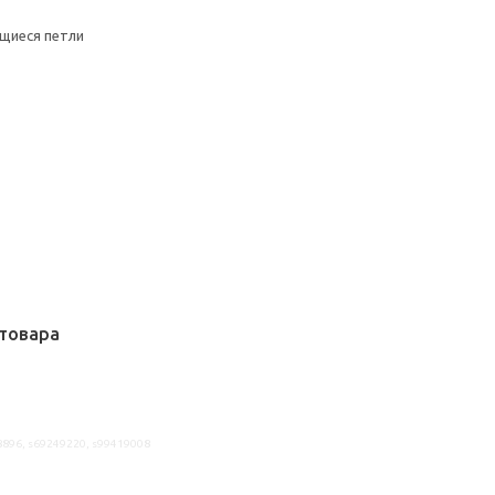
щиеся петли
товара
8896, s69249220, s99419008