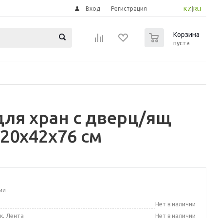
Вход
Регистрация
KZ
|
RU
0
Корзина
пуста
для хран с дверц/ящ
20x42x76 см
ии
а
Нет в наличии
к, Лента
Нет в наличии