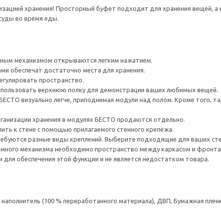
низацией хранения! Просторный буфет подходит для хранения вещей, 
суды во время еды.
ным механизмом открываются легким нажатием.
ами обеспечат достаточно места для хранения.
егулировать пространство.
спользовать верхнюю полку для демонстрации ваших любимых вещей.
ЕСТО визуально легче, приподнимая модули над полом. Кроме того, т
рганизации хранения в модулях БЕСТО продаются отдельно.
ить к стене с помощью прилагаемого стенного крепежа.
ребуются разные виды креплений. Выберите подходящие для ваших стен 
много механизма необходимо пространство между каркасом и фронта
для обеспечения этой функции и не является недостатком товара.
аполнитель (100 % переработанного материала), ДВП, Бумажная пленк