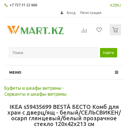
+7 727 31 22 666
KZ
|
RU
Вход
Регистрация
0
Найти
МЕНЮ
Буфеты и шкафы витрины
-
Серванты и шкафы-витрины
IKEA s59435699 BESTÅ БЕСТО Комб для
хран с дверц/ящ - белый/СЕЛЬСВИКЕН/
осарп глянцевый/белый прозрачное
стекло 120x42x213 см