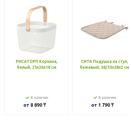
РИСАТОРП Корзина,
СИТА Подушка на стул,
белый, 25x26x18 см
бежевый, 38/35x38x2 см
В наличии
В наличии
от
8 890 ₸
от
1 790 ₸