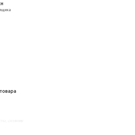
ЕН
ящика
товара
2762, s39384889