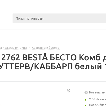
ы и шкафы витрины
-
Серванты и буфеты
12762 BESTÅ БЕСТО Комб 
СУТТЕРВ/КАББАРП белый 1
Нет в налич
УЮТ Астан
Новосибирс