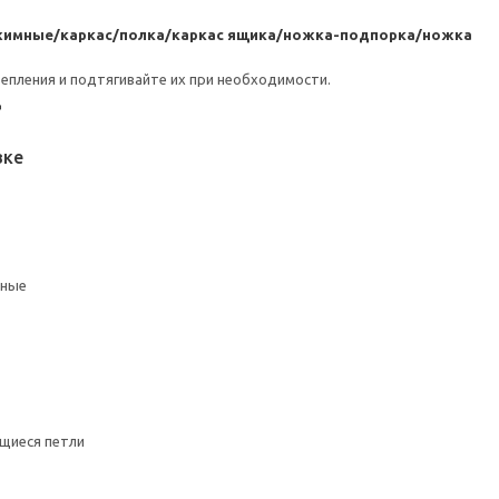
имные/каркас/полка/каркас ящика/ножка-подпорка/ножка
репления и подтягивайте их при необходимости.
щ
вке
мные
щиеся петли