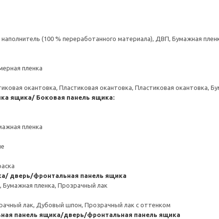
аполнитель (100 % переработанного материала), ДВП, Бумажная пленк
мерная пленка
тиковая окантовка, Пластиковая окантовка, Пластиковая окантовка, Б
нка ящика/ Боковая панель ящика:
мажная пленка
ие
раска
ка/ дверь/фронтальная панель ящика
, Бумажная пленка, Прозрачный лак
рачный лак, Дубовый шпон, Прозрачный лак с оттенком
ьная панель ящика/дверь/фронтальная панель ящика