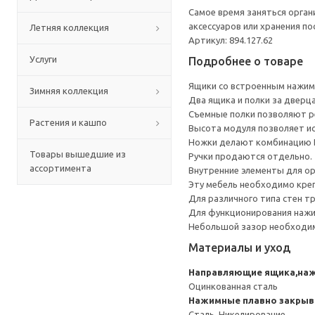
Самое время заняться орга
аксессуаров или хранения по
Летняя коллекция
Артикул: 894.127.62
Услуги
Подробнее о товаре
Ящики со встроенным нажим
Зимняя коллекция
Два ящика и полки за дверц
Съемные полки позволяют р
Растения и кашпо
Высота модуля позволяет и
Ножки делают комбинацию Б
Товары вышедшие из
Ручки продаются отдельно.
ассортимента
Внутренние элементы для о
Эту мебель необходимо креп
Для различного типа стен т
Для функционирования нажи
Небольшой зазор необходим 
Материалы и уход
Направляющие ящика,на
Оцинкованная сталь
Нажимные плавно закрыв
Сталь, Никелирование