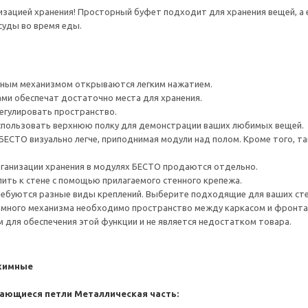
низацией хранения! Просторный буфет подходит для хранения вещей, 
суды во время еды.
ным механизмом открываются легким нажатием.
ами обеспечат достаточно места для хранения.
егулировать пространство.
спользовать верхнюю полку для демонстрации ваших любимых вещей.
ЕСТО визуально легче, приподнимая модули над полом. Кроме того, т
рганизации хранения в модулях БЕСТО продаются отдельно.
ить к стене с помощью прилагаемого стенного крепежа.
ребуются разные виды креплений. Выберите подходящие для ваших стен 
много механизма необходимо пространство между каркасом и фронта
для обеспечения этой функции и не является недостатком товара.
жимные
ающиеся петли
Металлическая часть: