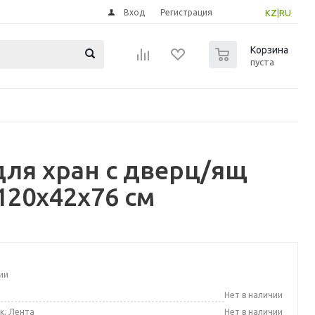
Вход
Регистрация
KZ
|
RU
0
Корзина
пуста
для хран с дверц/ящ
20x42x76 см
ии
а
Нет в наличии
к, Лента
Нет в наличии