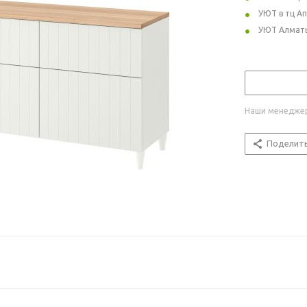
УЮТ в тц А
УЮТ Алмат
Наши менеджер
Поделит