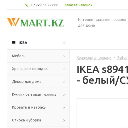
+7 727 31 22 666
Заказать звонок
Интернет магазин товаров
для дома
IKEA
Мебель
Хранение и порядок
-
Буфет
IKEA s894
Хранение и порядок
- белый/
Декор для дома
Кухни и бытовая техника
Кровати и матрасы
Стирка и уборка