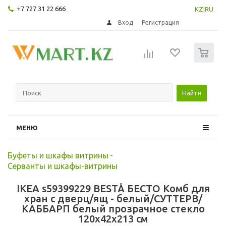
+7 727 31 22 666
KZ
|
RU
Вход
Регистрация
0
Найти
МЕНЮ
Буфеты и шкафы витрины
-
Серванты и шкафы-витрины
IKEA s59399229 BESTÅ БЕСТО Комб для
хран с дверц/ящ - белый/СУТТЕРВ/
КАББАРП белый прозрачное стекло
120x42x213 см