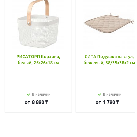
РИСАТОРП Корзина,
СИТА Подушка на стул,
белый, 25x26x18 см
бежевый, 38/35x38x2 см
В наличии
В наличии
от
8 890 ₸
от
1 790 ₸