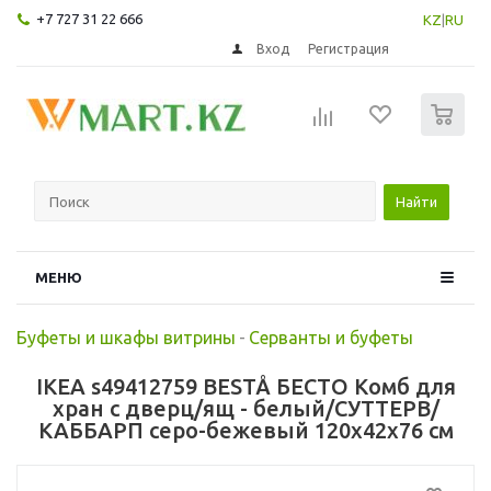
+7 727 31 22 666
KZ
|
RU
Вход
Регистрация
0
Найти
МЕНЮ
Буфеты и шкафы витрины
-
Серванты и буфеты
IKEA s49412759 BESTÅ БЕСТО Комб для
хран с дверц/ящ - белый/СУТТЕРВ/
КАББАРП серо-бежевый 120x42x76 см