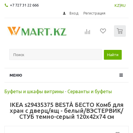
+7 727 31 22 666
KZ
|
RU
Вход
Регистрация
0
Найти
МЕНЮ
Буфеты и шкафы витрины
-
Серванты и буфеты
IKEA s29435375 BESTÅ БЕСТО Комб для
хран с дверц/ящ - белый/ВЭСТЕРВИК/
СТУБ темно-серый 120x42x74 см