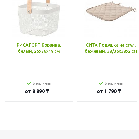
РИСАТОРП Корзина,
СИТА Подушка на стул,
белый, 25x26x18 см
бежевый, 38/35x38x2 см
В наличии
В наличии
от
8 890 ₸
от
1 790 ₸