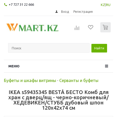
+7 727 31 22 666
KZ
|
RU
Вход
Регистрация
0
Найти
МЕНЮ
Буфеты и шкафы витрины
-
Серванты и буфеты
IKEA s59435345 BESTÅ БЕСТО Комб для
хран с дверц/ящ - черно-коричневый/
ХЕДЕВИКЕН/СТУББ дубовый шпон
120x42x74 см