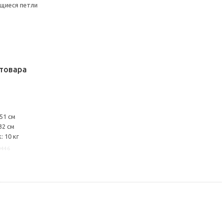
щиеся петли
товара
51 см
32 см
 10 кг
0446