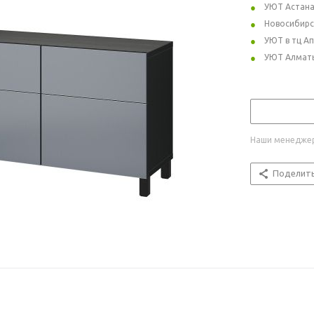
УЮТ Астан
Новосибирс
УЮТ в тц А
УЮТ Алмат
Наши менеджер
Поделит