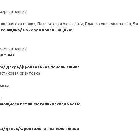
мерная пленка
тиковая окантовка, Пластиковая окантовка, Пластиковая окантовка, Б
нка ящика/ Боковая панель ящика:
мажная пленка
жимные
ка/ дверь/фронтальная панель ящика
астиковая окантовка
раска
ие
ающиеся петли
Металлическая часть:
ка/дверь/фронтальная панель ящика