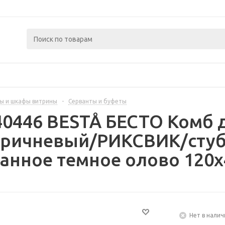
ы и шкафы витрины
-
Серванты и буфеты
40446 BESTÅ БЕСТО Комб 
коричневый/РИКСВИК/стуб
нное темное олово 120x
Нет в налич