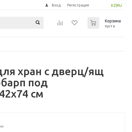
Вход
Регистрация
KZ
|
RU
0
Корзина
пуста
для хран с дверц/ящ
барп под
42x74 см
ии