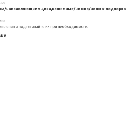
ью.
ика/направляющие ящика,нажимные/ножка/ножка-подпорка
ью.
репления и подтягивайте их при необходимости.
вке