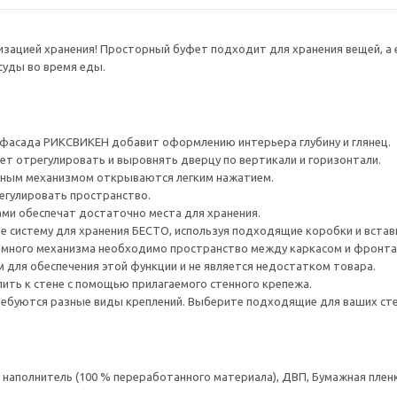
низацией хранения! Просторный буфет подходит для хранения вещей, 
суды во время еды.
 фасада РИКСВИКЕН добавит оформлению интерьера глубину и глянец.
ет отрегулировать и выровнять дверцу по вертикали и горизонтали.
ным механизмом открываются легким нажатием.
егулировать пространство.
ами обеспечат достаточно места для хранения.
е систему для хранения БЕСТО, используя подходящие коробки и встав
много механизма необходимо пространство между каркасом и фронта
для обеспечения этой функции и не является недостатком товара.
ить к стене с помощью прилагаемого стенного крепежа.
ребуются разные виды креплений. Выберите подходящие для ваших стен 
аполнитель (100 % переработанного материала), ДВП, Бумажная пленк