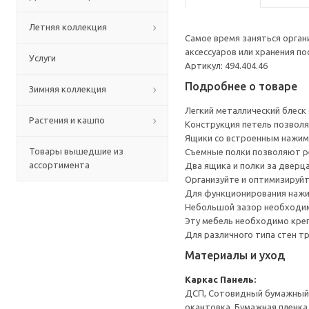
Летняя коллекция
Самое время заняться орга
аксессуаров или хранения по
Услуги
Артикул: 494.404.46
Подробнее о товаре
Зимняя коллекция
Легкий металлический блеск
Растения и кашпо
Конструкция петель позволя
Ящики со встроенным нажим
Товары вышедшие из
Съемные полки позволяют р
ассортимента
Два ящика и полки за дверц
Организуйте и оптимизируйт
Для функционирования нажи
Небольшой зазор необходим 
Эту мебель необходимо креп
Для различного типа стен т
Материалы и уход
Каркас
Панель:
ДСП, Сотовидный бумажный н
окантовка, Бумажная пленка