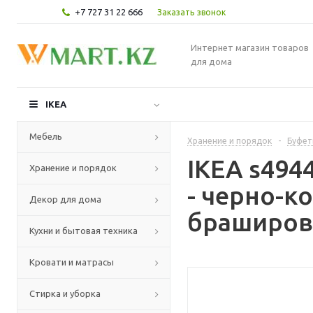
+7 727 31 22 666
Заказать звонок
Интернет магазин товаров
для дома
IKEA
Мебель
Хранение и порядок
-
Буфет
IKEA s494
Хранение и порядок
- черно-
Декор для дома
браширова
Кухни и бытовая техника
Кровати и матрасы
Стирка и уборка