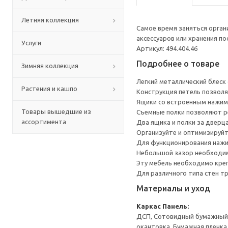
Летняя коллекция
Самое время заняться орга
аксессуаров или хранения по
Услуги
Артикул: 494.404.46
Подробнее о товаре
Зимняя коллекция
Легкий металлический блеск
Растения и кашпо
Конструкция петель позволя
Ящики со встроенным нажим
Товары вышедшие из
Съемные полки позволяют р
ассортимента
Два ящика и полки за дверц
Организуйте и оптимизируйт
Для функционирования нажи
Небольшой зазор необходим 
Эту мебель необходимо креп
Для различного типа стен т
Материалы и уход
Каркас
Панель:
ДСП, Сотовидный бумажный н
окантовка, Бумажная пленка