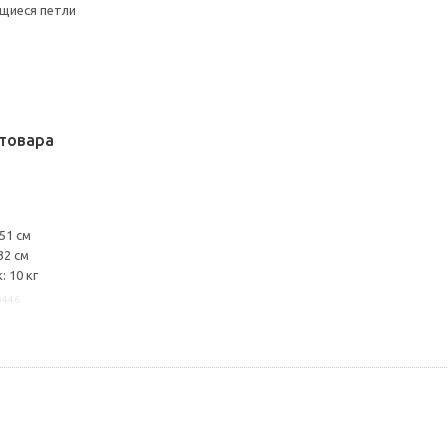
щиеся петли
товара
51 см
32 см
 10 кг
0446