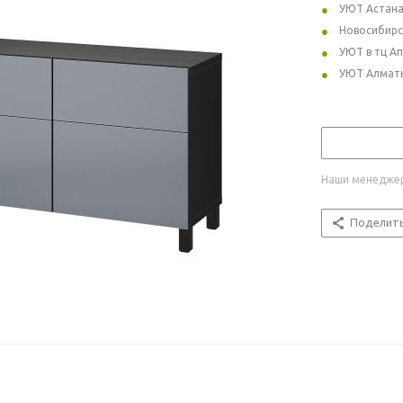
УЮТ Астан
Новосибирс
УЮТ в тц А
УЮТ Алмат
Наши менеджер
Поделит