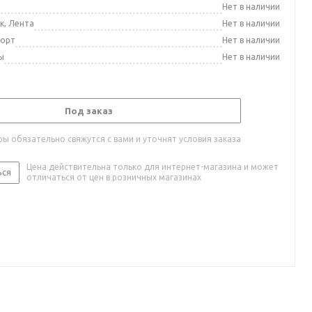
а
Нет в наличии
к, Лента
Нет в наличии
порт
Нет в наличии
ы
Нет в наличии
Под заказ
ы обязательно свяжутся с вами и уточнят условия заказа
Цена действительна только для интернет-магазина и может
ься
отличаться от цен в розничных магазинах