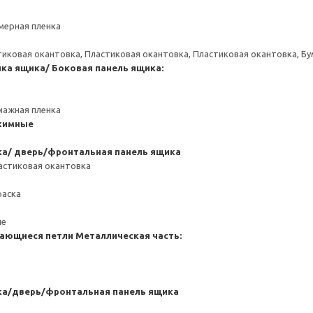
мерная пленка
тиковая окантовка, Пластиковая окантовка, Пластиковая окантовка, Б
нка ящика/ Боковая панель ящика:
мажная пленка
жимные
ка/ дверь/фронтальная панель ящика
астиковая окантовка
раска
ие
ающиеся петли
Металлическая часть:
ка/дверь/фронтальная панель ящика