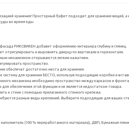
низацией хранения! Просторный буфет подходит для хранения вещей, 
суды во время еды.
 фасада РИКСВИКЕН добавит оформлению интерьера глубину и глянец.
ет отрегулировать и выровнять дверцу по вертикали и горизонтали.
ным механизмом открываются легким нажатием.
егулировать пространство.
ами обеспечат достаточно места для хранения.
е систему для хранения БЕСТО, используя подходящие коробки и встав
много механизма необходимо пространство между каркасом и фронта
для обеспечения этой функции и не является недостатком товара.
ить к стене с помощью прилагаемого стенного крепежа.
ребуются разные виды креплений. Выберите подходящие для ваших стен 
аполнитель (100 % переработанного материала), ДВП, Бумажная пленк