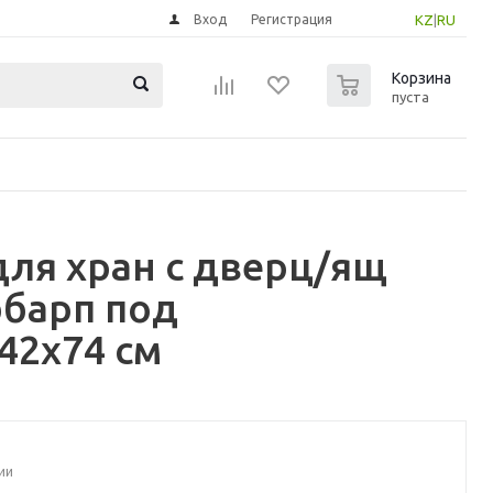
Вход
Регистрация
KZ
|
RU
0
Корзина
пуста
для хран с дверц/ящ
барп под
42x74 см
ии