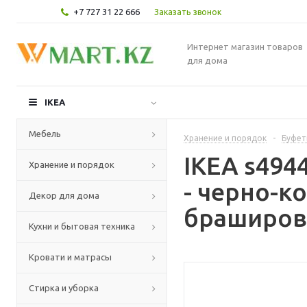
+7 727 31 22 666
Заказать звонок
Интернет магазин товаров
для дома
IKEA
Мебель
Хранение и порядок
-
Буфет
IKEA s494
Хранение и порядок
- черно-
Декор для дома
браширова
Кухни и бытовая техника
Кровати и матрасы
Стирка и уборка