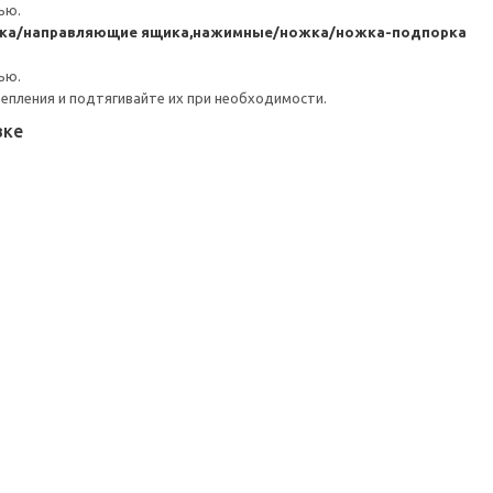
ью.
ика/направляющие ящика,нажимные/ножка/ножка-подпорка
ью.
репления и подтягивайте их при необходимости.
вке