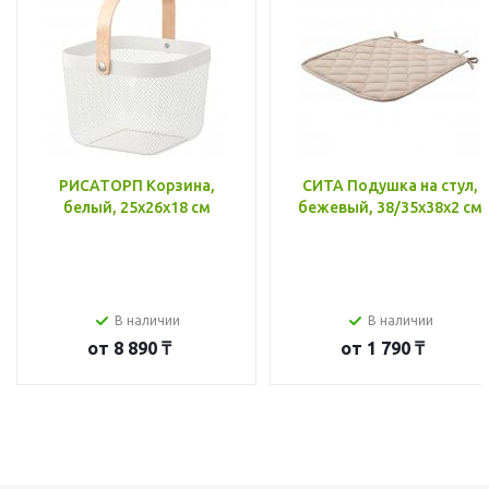
РИСАТОРП Корзина,
СИТА Подушка на стул,
белый, 25x26x18 см
бежевый, 38/35x38x2 см
В наличии
В наличии
от
8 890 ₸
от
1 790 ₸