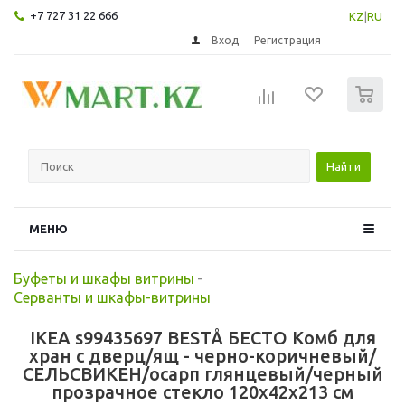
+7 727 31 22 666
KZ
|
RU
Вход
Регистрация
0
Найти
МЕНЮ
Буфеты и шкафы витрины
-
Серванты и шкафы-витрины
IKEA s99435697 BESTÅ БЕСТО Комб для
хран с дверц/ящ - черно-коричневый/
СЕЛЬСВИКЕН/осарп глянцевый/черный
прозрачное стекло 120x42x213 см