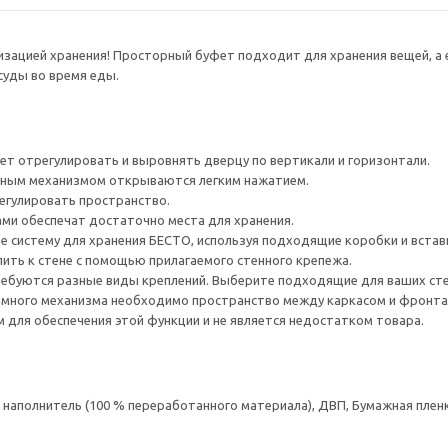
низацией хранения! Просторный буфет подходит для хранения вещей, 
суды во время еды.
ет отрегулировать и выровнять дверцу по вертикали и горизонтали.
ным механизмом открываются легким нажатием.
егулировать пространство.
ами обеспечат достаточно места для хранения.
е систему для хранения БЕСТО, используя подходящие коробки и встав
ить к стене с помощью прилагаемого стенного крепежа.
ребуются разные виды креплений. Выберите подходящие для ваших стен 
много механизма необходимо пространство между каркасом и фронта
для обеспечения этой функции и не является недостатком товара.
аполнитель (100 % переработанного материала), ДВП, Бумажная пленк