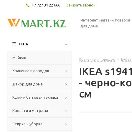
+7 727 31 22 666
Заказать звонок
Интернет магазин товаров
для дома
IKEA
Мебель
Хранение и порядок
-
Буфет
IKEA s194
Хранение и порядок
- черно-к
Декор для дома
см
Кухни и бытовая техника
Кровати и матрасы
Стирка и уборка