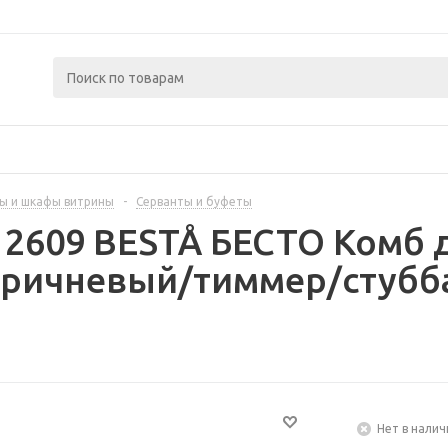
ы и шкафы витрины
-
Серванты и буфеты
12609 BESTÅ БЕСТО Комб 
оричневый/тиммер/стубб
Нет в налич