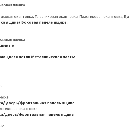
мерная пленка
тиковая окантовка, Пластиковая окантовка, Пластиковая окантовка, Б
нка ящика/ Боковая панель ящика:
мажная пленка
жимные
ающиеся петли
Металлическая часть:
ие
раска
ка/ дверь/фронтальная панель ящика
астиковая окантовка
ка/дверь/фронтальная панель ящика
ью.