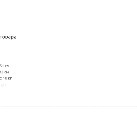
товара
51 см
32 см
 10 кг
1697