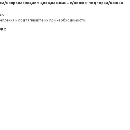
ика/направляющие ящика,нажимные/ножка-подпорка/ножка
ью.
репления и подтягивайте их при необходимости.
вке