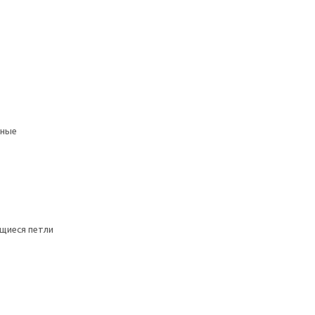
мные
щиеся петли