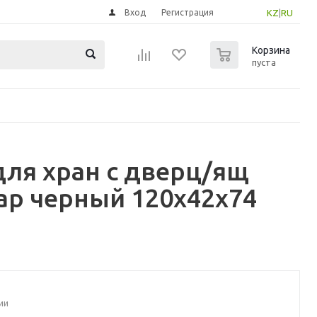
Вход
Регистрация
KZ
|
RU
0
Корзина
пуста
для хран с дверц/ящ
ар черный 120x42x74
ии