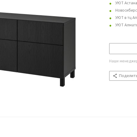
УЮТ Астан
Новосибирс
УЮТ в тц А
УЮТ Алмат
Наши менеджер
Поделит