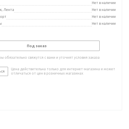
а
Нет в наличии
к, Лента
Нет в наличии
порт
Нет в наличии
ы
Нет в наличии
Под заказ
ы обязательно свяжутся с вами и уточнят условия заказа
Цена действительна только для интернет-магазина и может
ься
отличаться от цен в розничных магазинах