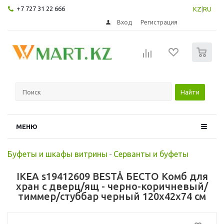
+7 727 31 22 666
KZ
|
RU
Вход
Регистрация
0
Найти
МЕНЮ
Буфеты и шкафы витрины
-
Серванты и буфеты
IKEA s19412609 BESTÅ БЕСТО Комб для
хран с дверц/ящ - черно-коричневый/
тиммер/стуббар черный 120x42x74 см