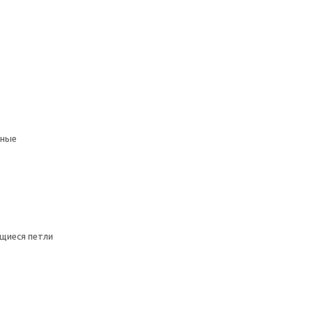
мные
щиеся петли