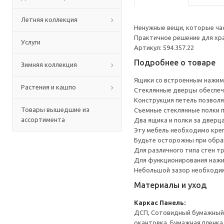
Летняя коллекция
Ненужные вещи, которые ча
Практичное решение для хр
Услуги
Артикул: 594.357.22
Подробнее о товаре
Зимняя коллекция
Ящики со встроенным нажим
Растения и кашпо
Стеклянные дверцы обеспеч
Конструкция петель позволя
Товары вышедшие из
Съемные стеклянные полки 
ассортимента
Два ящика и полки за дверц
Эту мебель необходимо креп
Будьте осторожны при обращ
Для различного типа стен т
Для функционирования нажи
Небольшой зазор необходим 
Материалы и уход
Каркас
Панель:
ДСП, Сотовидный бумажный н
окантовка, Бумажная пленка