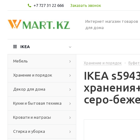
+7 727 31 22 666
Заказать звонок
Интернет магазин товаров
для дома
IKEA
Мебель
Хранение и порядок
-
Буфет
IKEA s594
Хранение и порядок
хранения+
Декор для дома
серо-беже
Кухни и бытовая техника
Кровати и матрасы
Стирка и уборка