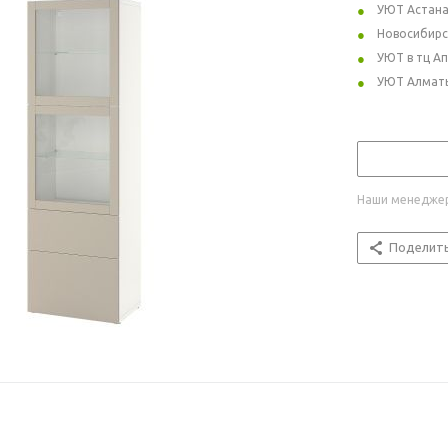
УЮТ Астан
Новосибирс
УЮТ в тц А
УЮТ Алмат
Наши менеджер
Поделит