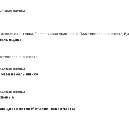
мерная пленка
тиковая окантовка, Пластиковая окантовка, Пластиковая окантовка, Б
нель ящика:
астиковая окантовка
мажная пленка
ковая панель ящика:
мажная пленка
жимные
ающиеся петли
Металлическая часть: