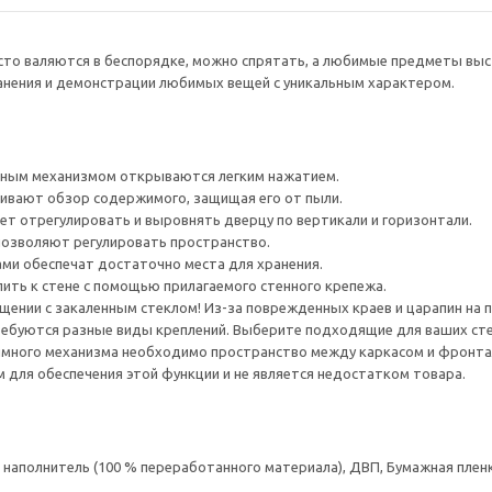
сто валяются в беспорядке, можно спрятать, а любимые предметы выс
анения и демонстрации любимых вещей с уникальным характером.
ным механизмом открываются легким нажатием.
ивают обзор содержимого, защищая его от пыли.
ет отрегулировать и выровнять дверцу по вертикали и горизонтали.
позволяют регулировать пространство.
ами обеспечат достаточно места для хранения.
ить к стене с помощью прилагаемого стенного крепежа.
ении с закаленным стеклом! Из-за поврежденных краев и царапин на 
ребуются разные виды креплений. Выберите подходящие для ваших стен 
много механизма необходимо пространство между каркасом и фронта
для обеспечения этой функции и не является недостатком товара.
аполнитель (100 % переработанного материала), ДВП, Бумажная пленк