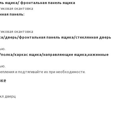
ль ящика/ фронтальная панель ящика
тиковая окантовка
нная панель:
тиковая окантовка
ка/дверь/фронтальная панель ящика/стеклянная дверь
ью.
я/полка/каркас ящика/направляющие ящика,нажимные
ью.
репления и подтягивайте их при необходимости.
вке
кл дверц