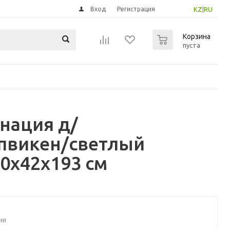
Вход
Регистрация
KZ
|
RU
0
Корзина
пуста
нация д/
ппвикен/светлый
0x42x193 см
ии