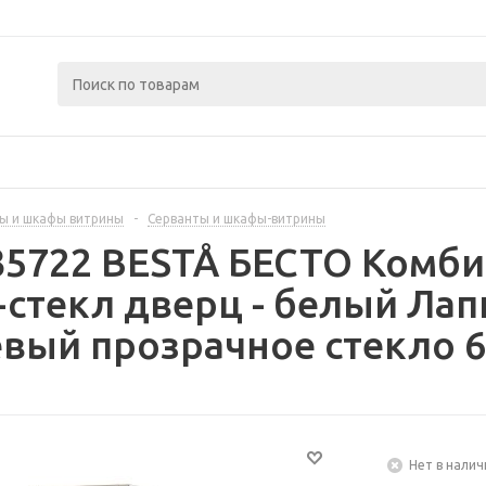
ы и шкафы витрины
-
Серванты и шкафы-витрины
35722 BESTÅ БЕСТО Комби
стекл дверц - белый Ла
вый прозрачное стекло 6
Нет в налич