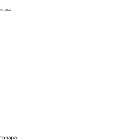
ящика
товара