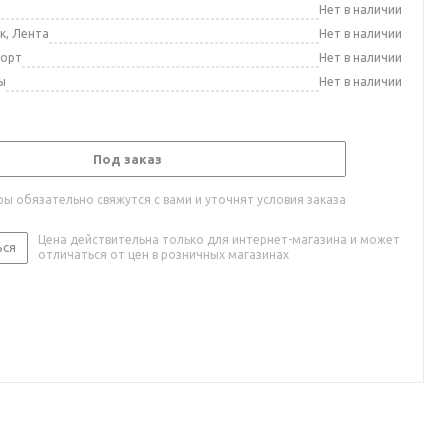
а
Нет в наличии
к, Лента
Нет в наличии
порт
Нет в наличии
ы
Нет в наличии
Под заказ
ы обязательно свяжутся с вами и уточнят условия заказа
Цена действительна только для интернет-магазина и может
ься
отличаться от цен в розничных магазинах